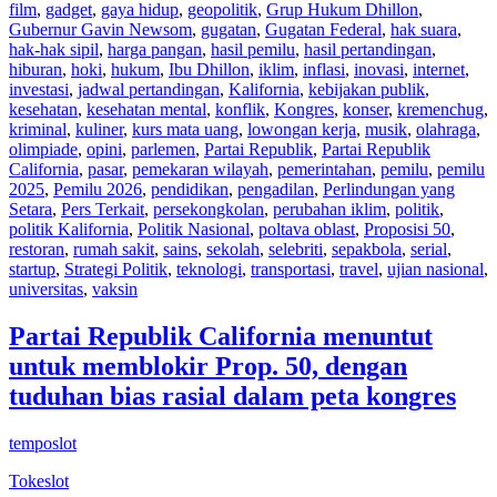
film
,
gadget
,
gaya hidup
,
geopolitik
,
Grup Hukum Dhillon
,
Gubernur Gavin Newsom
,
gugatan
,
Gugatan Federal
,
hak suara
,
hak-hak sipil
,
harga pangan
,
hasil pemilu
,
hasil pertandingan
,
hiburan
,
hoki
,
hukum
,
Ibu Dhillon
,
iklim
,
inflasi
,
inovasi
,
internet
,
investasi
,
jadwal pertandingan
,
Kalifornia
,
kebijakan publik
,
kesehatan
,
kesehatan mental
,
konflik
,
Kongres
,
konser
,
kremenchug
,
kriminal
,
kuliner
,
kurs mata uang
,
lowongan kerja
,
musik
,
olahraga
,
olimpiade
,
opini
,
parlemen
,
Partai Republik
,
Partai Republik
California
,
pasar
,
pemekaran wilayah
,
pemerintahan
,
pemilu
,
pemilu
2025
,
Pemilu 2026
,
pendidikan
,
pengadilan
,
Perlindungan yang
Setara
,
Pers Terkait
,
persekongkolan
,
perubahan iklim
,
politik
,
politik Kalifornia
,
Politik Nasional
,
poltava oblast
,
Proposisi 50
,
restoran
,
rumah sakit
,
sains
,
sekolah
,
selebriti
,
sepakbola
,
serial
,
startup
,
Strategi Politik
,
teknologi
,
transportasi
,
travel
,
ujian nasional
,
universitas
,
vaksin
Partai Republik California menuntut
untuk memblokir Prop. 50, dengan
tuduhan bias rasial dalam peta kongres
temposlot
Tokeslot