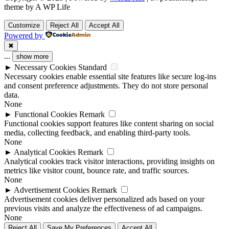
theme by A WP Life
Customize
Reject All
Accept All
Powered by
✖
...
show more
►
Necessary Cookies
Standard
Necessary cookies enable essential site features like secure log-ins
and consent preference adjustments. They do not store personal
data.
None
►
Functional Cookies
Remark
Functional cookies support features like content sharing on social
media, collecting feedback, and enabling third-party tools.
None
►
Analytical Cookies
Remark
Analytical cookies track visitor interactions, providing insights on
metrics like visitor count, bounce rate, and traffic sources.
None
►
Advertisement Cookies
Remark
Advertisement cookies deliver personalized ads based on your
previous visits and analyze the effectiveness of ad campaigns.
None
Reject All
Save My Preferences
Accept All