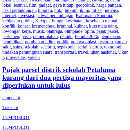
lokal
,
festival
,
film
,
gadget
,
gaya hidup
,
geopolitik
,
harga pangan
,
hasil pertandingan
,
hiburan
,
hoki
,
hukum
,
iklim
,
inflasi
,
inovasi
,
internet
,
investasi
,
jadwal pertandingan
,
Kabupaten Sonoma
,
kebijakan publik
,
Kelopak bunga
,
kesehatan
,
kesehatan mental
,
konflik
,
konser
,
kremenchug
,
kriminal
,
kuliner
,
kurs mata uang
,
lowongan kerja
,
musik
,
olahraga
,
olimpiade
,
opini
,
pajak parsel
,
parlemen
,
pasar
,
pemerintahan
,
pemilu
,
Pemilu 2026
,
pendanaan
,
pendidikan
,
perubahan iklim
,
politik
,
poltava oblast
,
restoran
,
rumah
sakit
,
sains
,
sekolah
,
selebriti
,
sepakbola
,
serial
,
startup
,
teknologi
,
tindakan pemungutan suara
,
transportasi
,
travel
,
ujian nasional
,
Ukur
I
,
universitas
,
vaksin
Pajak parsel distrik sekolah Petaluma
kurang dari dua pertiga mayoritas yang
diperlukan untuk lulus
temposlot
Tokeslot
TEMPOSLOT
TEMPOSLOT