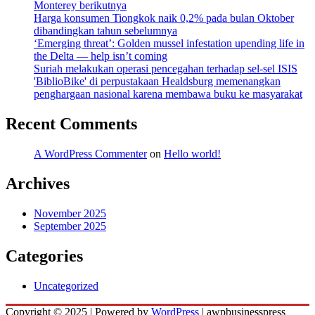
Monterey berikutnya
Harga konsumen Tiongkok naik 0,2% pada bulan Oktober
dibandingkan tahun sebelumnya
‘Emerging threat’: Golden mussel infestation upending life in
the Delta — help isn’t coming
Suriah melakukan operasi pencegahan terhadap sel-sel ISIS
'BiblioBike' di perpustakaan Healdsburg memenangkan
penghargaan nasional karena membawa buku ke masyarakat
Recent Comments
A WordPress Commenter
on
Hello world!
Archives
November 2025
September 2025
Categories
Uncategorized
Copyright © 2025 | Powered by
WordPress
|
awpbusinesspress