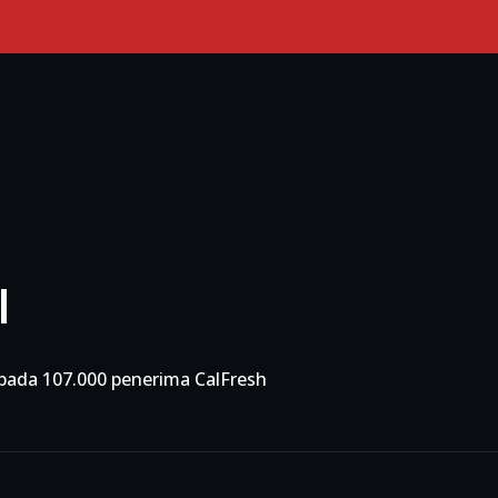
Primary Menu
l
ada 107.000 penerima CalFresh