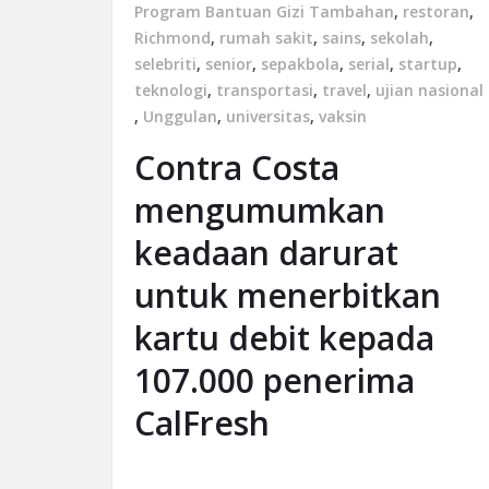
Program Bantuan Gizi Tambahan
,
restoran
,
Richmond
,
rumah sakit
,
sains
,
sekolah
,
selebriti
,
senior
,
sepakbola
,
serial
,
startup
,
teknologi
,
transportasi
,
travel
,
ujian nasional
,
Unggulan
,
universitas
,
vaksin
Contra Costa
mengumumkan
keadaan darurat
untuk menerbitkan
kartu debit kepada
107.000 penerima
CalFresh