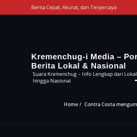
Skip to the content
Berita Cepat, Akurat, dan Terpercaya
Kremenchug-i Media – Por
Berita Lokal & Nasional
Suara Kremenchug – Info Lengkap dari Lokal
hingga Nasional
Home
Contra Costa mengumu