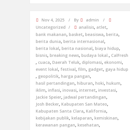
Nov 4, 2025
By
admin
Uncategorized
analisis
,
atlet
,
bank makanan
,
basket
,
beasiswa
,
berita
,
berita dunia
,
berita internasional
,
berita lokal
,
berita nasional
,
biaya hidup
,
bisnis
,
breaking news
,
budaya lokal.
,
CalFresh
,
cuaca
,
Daerah Teluk
,
diplomasi
,
ekonomi
,
event lokal
,
festival
,
film
,
gadget
,
gaya hidup
,
geopolitik
,
harga pangan
,
hasil pertandingan
,
hiburan
,
hoki
,
hukum
,
iklim
,
inflasi
,
inovasi
,
internet
,
investasi
,
Jackie Speier
,
jadwal pertandingan
,
Josh Becker
,
Kabupaten San Mateo
,
Kabupaten Santa Clara
,
Kalifornia
,
kebijakan publik
,
kelaparan
,
kemiskinan
,
kerawanan pangan
,
kesehatan
,