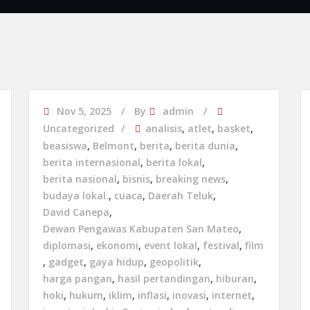
Nov 5, 2025
By
admin
Uncategorized
analisis
,
atlet
,
basket
,
beasiswa
,
Belmont
,
berita
,
berita dunia
,
berita internasional
,
berita lokal
,
berita nasional
,
bisnis
,
breaking news
,
budaya lokal.
,
cuaca
,
Daerah Teluk
,
David Canepa
,
Dewan Pengawas Kabupaten San Mateo
,
diplomasi
,
ekonomi
,
event lokal
,
festival
,
film
,
gadget
,
gaya hidup
,
geopolitik
,
harga pangan
,
hasil pertandingan
,
hiburan
,
hoki
,
hukum
,
iklim
,
inflasi
,
inovasi
,
internet
,