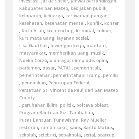
investasi
,
Jackie Speier
,
jadwal pertandingan
,
Kabupaten San Mateo
,
kebijakan publik
,
kelaparan
,
keluarga
,
kerawanan pangan
,
kesehatan
,
kesehatan mental
,
konflik
,
konser
,
Kota Asuh
,
kremenchug
,
kriminal
,
kuliner
,
kurs mata uang
,
layanan sosial
,
Lisa Gauthier
,
lowongan kerja
,
manfaat
,
masyarakat
,
memberikan uang
,
musik
,
Noelia Corzo
,
olahraga
,
olimpiade
,
opini
,
parlemen
,
pasar
,
PATAH
,
pemerintah
,
pemerintahan
,
pemerintahan Trump
,
pemilu
,
pendidikan
,
Penutupan Federal
,
Persatuan St. Vincent de Paul dari San Mateo
County
,
perubahan iklim
,
politik
,
poltava oblast
,
Program Bantuan Gizi Tambahan
,
Pusat Bantuan Tunawisma
,
Ray Mueller
,
restoran
,
rumah sakit
,
sains
,
Santo Matius
,
sekolah
,
selebriti
,
sepakbola
,
serial
,
startup
,