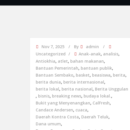
Nov 7, 2025
By
admin
Uncategorized
Anak-anak
,
analisis
,
Antiokhia
,
atlet
,
bahan makanan
,
Bantuan Pemerintah
,
bantuan publik
,
Bantuan Sembako
,
basket
,
beasiswa
,
berita
,
berita dunia
,
berita internasional
,
berita lokal
,
berita nasional
,
Berita Unggulan
,
bisnis
,
breaking news
,
budaya lokal.
,
Bukit yang Menyenangkan
,
CalFresh
,
Candace Andersen
,
cuaca
,
Daerah Kontra Costa
,
Daerah Teluk
,
Dana umum
,