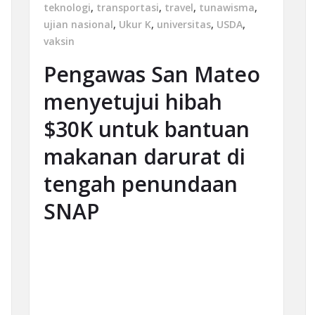
teknologi
,
transportasi
,
travel
,
tunawisma
,
ujian nasional
,
Ukur K
,
universitas
,
USDA
,
vaksin
Pengawas San Mateo
menyetujui hibah
$30K untuk bantuan
makanan darurat di
tengah penundaan
SNAP