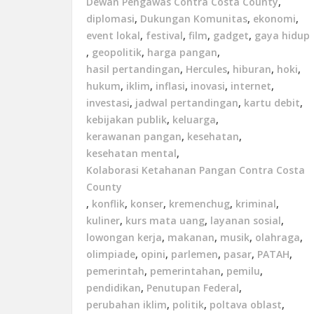
Dewan Pengawas Contra Costa County
,
diplomasi
,
Dukungan Komunitas
,
ekonomi
,
event lokal
,
festival
,
film
,
gadget
,
gaya hidup
,
geopolitik
,
harga pangan
,
hasil pertandingan
,
Hercules
,
hiburan
,
hoki
,
hukum
,
iklim
,
inflasi
,
inovasi
,
internet
,
investasi
,
jadwal pertandingan
,
kartu debit
,
kebijakan publik
,
keluarga
,
kerawanan pangan
,
kesehatan
,
kesehatan mental
,
Kolaborasi Ketahanan Pangan Contra Costa
County
,
konflik
,
konser
,
kremenchug
,
kriminal
,
kuliner
,
kurs mata uang
,
layanan sosial
,
lowongan kerja
,
makanan
,
musik
,
olahraga
,
olimpiade
,
opini
,
parlemen
,
pasar
,
PATAH
,
pemerintah
,
pemerintahan
,
pemilu
,
pendidikan
,
Penutupan Federal
,
perubahan iklim
,
politik
,
poltava oblast
,