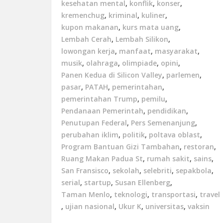
kesehatan mental
,
konflik
,
konser
,
kremenchug
,
kriminal
,
kuliner
,
kupon makanan
,
kurs mata uang
,
Lembah Cerah
,
Lembah Silikon
,
lowongan kerja
,
manfaat
,
masyarakat
,
musik
,
olahraga
,
olimpiade
,
opini
,
Panen Kedua di Silicon Valley
,
parlemen
,
pasar
,
PATAH
,
pemerintahan
,
pemerintahan Trump
,
pemilu
,
Pendanaan Pemerintah
,
pendidikan
,
Penutupan Federal
,
Pers Semenanjung
,
perubahan iklim
,
politik
,
poltava oblast
,
Program Bantuan Gizi Tambahan
,
restoran
,
Ruang Makan Padua St
,
rumah sakit
,
sains
,
San Fransisco
,
sekolah
,
selebriti
,
sepakbola
,
serial
,
startup
,
Susan Ellenberg
,
Taman Menlo
,
teknologi
,
transportasi
,
travel
,
ujian nasional
,
Ukur K
,
universitas
,
vaksin