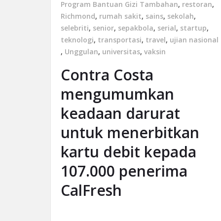
Program Bantuan Gizi Tambahan
,
restoran
,
Richmond
,
rumah sakit
,
sains
,
sekolah
,
selebriti
,
senior
,
sepakbola
,
serial
,
startup
,
teknologi
,
transportasi
,
travel
,
ujian nasional
,
Unggulan
,
universitas
,
vaksin
Contra Costa
mengumumkan
keadaan darurat
untuk menerbitkan
kartu debit kepada
107.000 penerima
CalFresh