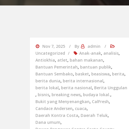
Nov 7, 2025
By
admin
Uncategorized
Anak-anak
,
analisis
,
Antiokhia
,
atlet
,
bahan makanan
,
Bantuan Pemerintah
,
bantuan publik
,
Bantuan Sembako
,
basket
,
beasiswa
,
berita
,
berita dunia
,
berita internasional
,
berita lokal
,
berita nasional
,
Berita Unggulan
,
bisnis
,
breaking news
,
budaya lokal.
,
Bukit yang Menyenangkan
,
CalFresh
,
Candace Andersen
,
cuaca
,
Daerah Kontra Costa
,
Daerah Teluk
,
Dana umum
,