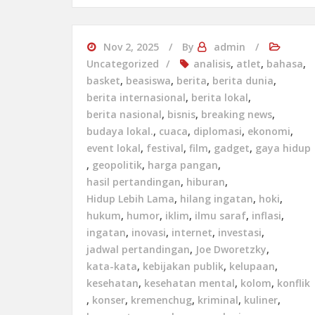
Nov 2, 2025
By
admin
Uncategorized
analisis
,
atlet
,
bahasa
,
basket
,
beasiswa
,
berita
,
berita dunia
,
berita internasional
,
berita lokal
,
berita nasional
,
bisnis
,
breaking news
,
budaya lokal.
,
cuaca
,
diplomasi
,
ekonomi
,
event lokal
,
festival
,
film
,
gadget
,
gaya hidup
,
geopolitik
,
harga pangan
,
hasil pertandingan
,
hiburan
,
Hidup Lebih Lama
,
hilang ingatan
,
hoki
,
hukum
,
humor
,
iklim
,
ilmu saraf
,
inflasi
,
ingatan
,
inovasi
,
internet
,
investasi
,
jadwal pertandingan
,
Joe Dworetzky
,
kata-kata
,
kebijakan publik
,
kelupaan
,
kesehatan
,
kesehatan mental
,
kolom
,
konflik
,
konser
,
kremenchug
,
kriminal
,
kuliner
,