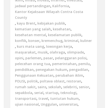
iklim
,
inflasi
,
inovasi
,
internet
,
investasi
,
jadwal pertandingan
,
Kalifornia
,
Kantor Kejaksaan Wilayah Contra Costa
County
,
kayu Brent
,
kebijakan publik
,
kematian yang salah
,
kesehatan
,
kesehatan mental
,
keselamatan publik
,
konflik
,
konser
,
kremenchug
,
kriminal
,
kuliner
,
kurs mata uang
,
lowongan kerja
,
masyarakat
,
musik
,
olahraga
,
olimpiade
,
opini
,
parlemen
,
pasar
,
pelanggaran polisi
,
pelecehan orang tua
,
pemerintahan
,
pemilu
,
pendidikan
,
penegakan hukum
,
pengadilan
,
Penggunaan Kekuatan
,
perubahan iklim
,
POLISI
,
politik
,
poltava oblast
,
restoran
,
rumah sakit
,
sains
,
sekolah
,
selebriti
,
senior
,
sepakbola
,
serial
,
startup
,
teknologi
,
transportasi
,
travel
,
tuntutan hukum
,
ujian nasional
,
Unggulan
,
universitas
,