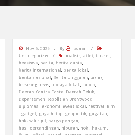
Nov 6, 2025
By
admin
Uncategorized
analisis
,
atlet
,
basket
,
beasiswa
,
berita
,
berita dunia
,
berita internasional
,
berita lokal
,
berita nasional
,
Berita Unggulan
,
bisnis
,
breaking news
,
budaya lokal.
,
cuaca
,
Daerah Kontra Costa
,
Daerah Teluk
,
Departemen Kepolisian Brentwood
,
diplomasi
,
ekonomi
,
event lokal
,
festival
,
film
,
gadget
,
gaya hidup
,
geopolitik
,
gugatan
,
hak-hak sipil
,
harga pangan
,
hasil pertandingan
,
hiburan
,
hoki
,
hukum
,