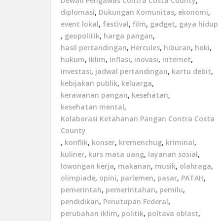
Dewan Pengawas Contra Costa County
,
diplomasi
,
Dukungan Komunitas
,
ekonomi
,
event lokal
,
festival
,
film
,
gadget
,
gaya hidup
,
geopolitik
,
harga pangan
,
hasil pertandingan
,
Hercules
,
hiburan
,
hoki
,
hukum
,
iklim
,
inflasi
,
inovasi
,
internet
,
investasi
,
jadwal pertandingan
,
kartu debit
,
kebijakan publik
,
keluarga
,
kerawanan pangan
,
kesehatan
,
kesehatan mental
,
Kolaborasi Ketahanan Pangan Contra Costa
County
,
konflik
,
konser
,
kremenchug
,
kriminal
,
kuliner
,
kurs mata uang
,
layanan sosial
,
lowongan kerja
,
makanan
,
musik
,
olahraga
,
olimpiade
,
opini
,
parlemen
,
pasar
,
PATAH
,
pemerintah
,
pemerintahan
,
pemilu
,
pendidikan
,
Penutupan Federal
,
perubahan iklim
,
politik
,
poltava oblast
,