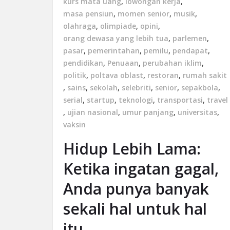
kurs mata uang
,
lowongan kerja
,
masa pensiun
,
momen senior
,
musik
,
olahraga
,
olimpiade
,
opini
,
orang dewasa yang lebih tua
,
parlemen
,
pasar
,
pemerintahan
,
pemilu
,
pendapat
,
pendidikan
,
Penuaan
,
perubahan iklim
,
politik
,
poltava oblast
,
restoran
,
rumah sakit
,
sains
,
sekolah
,
selebriti
,
senior
,
sepakbola
,
serial
,
startup
,
teknologi
,
transportasi
,
travel
,
ujian nasional
,
umur panjang
,
universitas
,
vaksin
Hidup Lebih Lama:
Ketika ingatan gagal,
Anda punya banyak
sekali hal untuk hal
itu