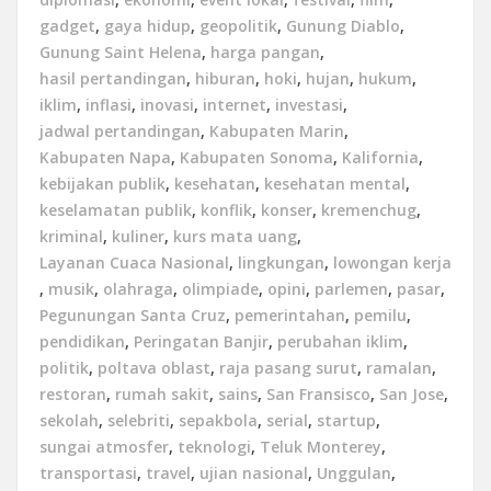
gadget
,
gaya hidup
,
geopolitik
,
Gunung Diablo
,
Gunung Saint Helena
,
harga pangan
,
hasil pertandingan
,
hiburan
,
hoki
,
hujan
,
hukum
,
iklim
,
inflasi
,
inovasi
,
internet
,
investasi
,
jadwal pertandingan
,
Kabupaten Marin
,
Kabupaten Napa
,
Kabupaten Sonoma
,
Kalifornia
,
kebijakan publik
,
kesehatan
,
kesehatan mental
,
keselamatan publik
,
konflik
,
konser
,
kremenchug
,
kriminal
,
kuliner
,
kurs mata uang
,
Layanan Cuaca Nasional
,
lingkungan
,
lowongan kerja
,
musik
,
olahraga
,
olimpiade
,
opini
,
parlemen
,
pasar
,
Pegunungan Santa Cruz
,
pemerintahan
,
pemilu
,
pendidikan
,
Peringatan Banjir
,
perubahan iklim
,
politik
,
poltava oblast
,
raja pasang surut
,
ramalan
,
restoran
,
rumah sakit
,
sains
,
San Fransisco
,
San Jose
,
sekolah
,
selebriti
,
sepakbola
,
serial
,
startup
,
sungai atmosfer
,
teknologi
,
Teluk Monterey
,
transportasi
,
travel
,
ujian nasional
,
Unggulan
,