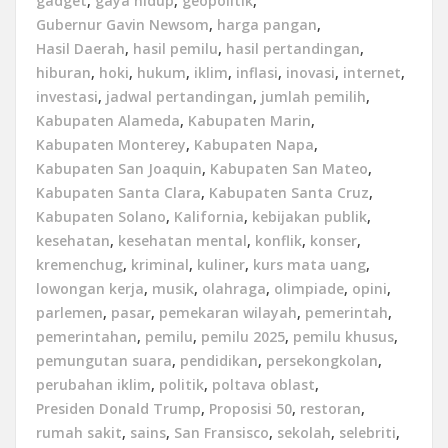
gadget
,
gaya hidup
,
geopolitik
,
Gubernur Gavin Newsom
,
harga pangan
,
Hasil Daerah
,
hasil pemilu
,
hasil pertandingan
,
hiburan
,
hoki
,
hukum
,
iklim
,
inflasi
,
inovasi
,
internet
,
investasi
,
jadwal pertandingan
,
jumlah pemilih
,
Kabupaten Alameda
,
Kabupaten Marin
,
Kabupaten Monterey
,
Kabupaten Napa
,
Kabupaten San Joaquin
,
Kabupaten San Mateo
,
Kabupaten Santa Clara
,
Kabupaten Santa Cruz
,
Kabupaten Solano
,
Kalifornia
,
kebijakan publik
,
kesehatan
,
kesehatan mental
,
konflik
,
konser
,
kremenchug
,
kriminal
,
kuliner
,
kurs mata uang
,
lowongan kerja
,
musik
,
olahraga
,
olimpiade
,
opini
,
parlemen
,
pasar
,
pemekaran wilayah
,
pemerintah
,
pemerintahan
,
pemilu
,
pemilu 2025
,
pemilu khusus
,
pemungutan suara
,
pendidikan
,
persekongkolan
,
perubahan iklim
,
politik
,
poltava oblast
,
Presiden Donald Trump
,
Proposisi 50
,
restoran
,
rumah sakit
,
sains
,
San Fransisco
,
sekolah
,
selebriti
,