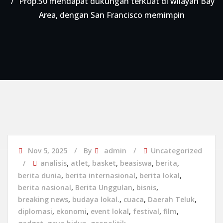
Prop.50 mendapat dukungan terkuat di wilayah Bay
Area, dengan San Francisco memimpin
Nov 5, 2025
By
admin
Uncategorized
analisis
,
atlet
,
basket
,
beasiswa
,
berita
,
berita dunia
,
berita internasional
,
berita lokal
,
berita nasional
,
Berita Unggulan
,
bisnis
,
breaking news
,
budaya lokal.
,
cuaca
,
Daerah Teluk
,
diplomasi
,
ekonomi
,
event lokal
,
festival
,
film
,