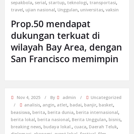
sepakbola
,
serial
,
startup
,
teknologi
,
transportasi
,
travel
,
ujian nasional
,
Unggulan
,
universitas
,
vaksin
Prop.50 mendapat
dukungan terkuat di
wilayah Bay Area, dengan
San Francisco memimpin
Nov 4, 2025
By
admin
Uncategorized
analisis
,
angin
,
atlet
,
badai
,
banjir
,
basket
,
beasiswa
,
berita
,
berita dunia
,
berita internasional
,
berita lokal
,
berita nasional
,
Berita Unggulan
,
bisnis
,
breaking news
,
budaya lokal.
,
cuaca
,
Daerah Teluk
,
diplomasi
,
ekonomi
,
event lokal
,
festival
,
film
,