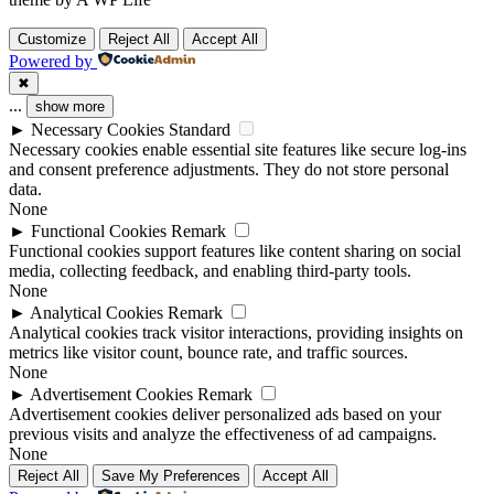
Customize
Reject All
Accept All
Powered by
✖
...
show more
►
Necessary Cookies
Standard
Necessary cookies enable essential site features like secure log-ins
and consent preference adjustments. They do not store personal
data.
None
►
Functional Cookies
Remark
Functional cookies support features like content sharing on social
media, collecting feedback, and enabling third-party tools.
None
►
Analytical Cookies
Remark
Analytical cookies track visitor interactions, providing insights on
metrics like visitor count, bounce rate, and traffic sources.
None
►
Advertisement Cookies
Remark
Advertisement cookies deliver personalized ads based on your
previous visits and analyze the effectiveness of ad campaigns.
None
Reject All
Save My Preferences
Accept All