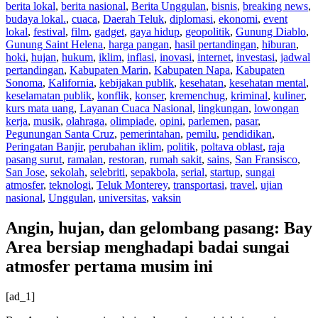
berita lokal
,
berita nasional
,
Berita Unggulan
,
bisnis
,
breaking news
,
budaya lokal.
,
cuaca
,
Daerah Teluk
,
diplomasi
,
ekonomi
,
event
lokal
,
festival
,
film
,
gadget
,
gaya hidup
,
geopolitik
,
Gunung Diablo
,
Gunung Saint Helena
,
harga pangan
,
hasil pertandingan
,
hiburan
,
hoki
,
hujan
,
hukum
,
iklim
,
inflasi
,
inovasi
,
internet
,
investasi
,
jadwal
pertandingan
,
Kabupaten Marin
,
Kabupaten Napa
,
Kabupaten
Sonoma
,
Kalifornia
,
kebijakan publik
,
kesehatan
,
kesehatan mental
,
keselamatan publik
,
konflik
,
konser
,
kremenchug
,
kriminal
,
kuliner
,
kurs mata uang
,
Layanan Cuaca Nasional
,
lingkungan
,
lowongan
kerja
,
musik
,
olahraga
,
olimpiade
,
opini
,
parlemen
,
pasar
,
Pegunungan Santa Cruz
,
pemerintahan
,
pemilu
,
pendidikan
,
Peringatan Banjir
,
perubahan iklim
,
politik
,
poltava oblast
,
raja
pasang surut
,
ramalan
,
restoran
,
rumah sakit
,
sains
,
San Fransisco
,
San Jose
,
sekolah
,
selebriti
,
sepakbola
,
serial
,
startup
,
sungai
atmosfer
,
teknologi
,
Teluk Monterey
,
transportasi
,
travel
,
ujian
nasional
,
Unggulan
,
universitas
,
vaksin
Angin, hujan, dan gelombang pasang: Bay
Area bersiap menghadapi badai sungai
atmosfer pertama musim ini
[ad_1]