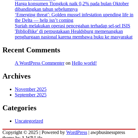
Harga konsumen Tiongkok naik 0,2% pada bulan Oktober
dibandingkan tahun sebelumnya
‘Emerging threat’: Golden mussel infestation upending life in
the Delta — help isn’t coming
Suriah melakukan operasi pencegahan terhadap sel-sel ISIS
'BiblioBike' di perpustakaan Healdsburg memenangkan
penghargaan nasional karena membawa buku ke masyarakat
Recent Comments
A WordPress Commenter
on
Hello world!
Archives
November 2025
September 2025
Categories
Uncategorized
Copyright © 2025 | Powered by
WordPress
|
awpbusinesspress
theme by A WP Life