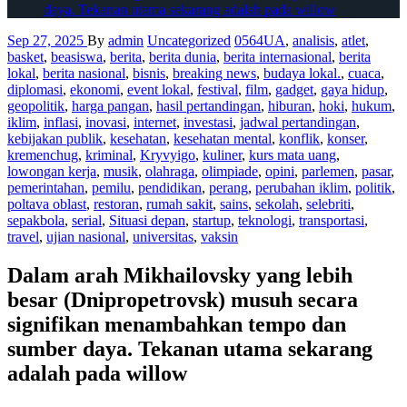
daya. Tekanan utama sekarang adalah pada willow
Sep 27, 2025
By
admin
Uncategorized
0564UA
,
analisis
,
atlet
,
basket
,
beasiswa
,
berita
,
berita dunia
,
berita internasional
,
berita
lokal
,
berita nasional
,
bisnis
,
breaking news
,
budaya lokal.
,
cuaca
,
diplomasi
,
ekonomi
,
event lokal
,
festival
,
film
,
gadget
,
gaya hidup
,
geopolitik
,
harga pangan
,
hasil pertandingan
,
hiburan
,
hoki
,
hukum
,
iklim
,
inflasi
,
inovasi
,
internet
,
investasi
,
jadwal pertandingan
,
kebijakan publik
,
kesehatan
,
kesehatan mental
,
konflik
,
konser
,
kremenchug
,
kriminal
,
Kryvyigo
,
kuliner
,
kurs mata uang
,
lowongan kerja
,
musik
,
olahraga
,
olimpiade
,
opini
,
parlemen
,
pasar
,
pemerintahan
,
pemilu
,
pendidikan
,
perang
,
perubahan iklim
,
politik
,
poltava oblast
,
restoran
,
rumah sakit
,
sains
,
sekolah
,
selebriti
,
sepakbola
,
serial
,
Situasi depan
,
startup
,
teknologi
,
transportasi
,
travel
,
ujian nasional
,
universitas
,
vaksin
Dalam arah Mikhailovsky yang lebih
besar (Dnipropetrovsk) musuh secara
signifikan menambahkan tempo dan
sumber daya. Tekanan utama sekarang
adalah pada willow