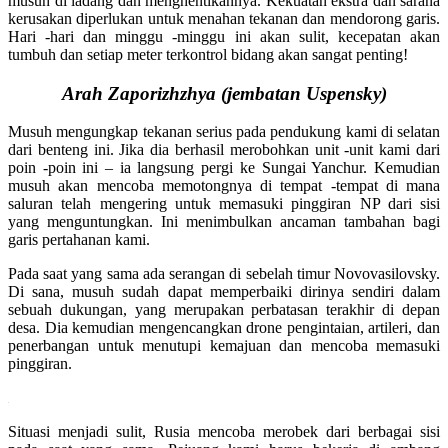
musuh di ladang dan menghentikannya. Kekuatan ekstra dan sarana
kerusakan diperlukan untuk menahan tekanan dan mendorong garis.
Hari -hari dan minggu -minggu ini akan sulit, kecepatan akan
tumbuh dan setiap meter terkontrol bidang akan sangat penting!
Arah Zaporizhzhya (jembatan Uspensky)
Musuh mengungkap tekanan serius pada pendukung kami di selatan
dari benteng ini. Jika dia berhasil merobohkan unit -unit kami dari
poin -poin ini – ia langsung pergi ke Sungai Yanchur. Kemudian
musuh akan mencoba memotongnya di tempat -tempat di mana
saluran telah mengering untuk memasuki pinggiran NP dari sisi
yang menguntungkan. Ini menimbulkan ancaman tambahan bagi
garis pertahanan kami.
Pada saat yang sama ada serangan di sebelah timur Novovasilovsky.
Di sana, musuh sudah dapat memperbaiki dirinya sendiri dalam
sebuah dukungan, yang merupakan perbatasan terakhir di depan
desa. Dia kemudian mengencangkan drone pengintaian, artileri, dan
penerbangan untuk menutupi kemajuan dan mencoba memasuki
pinggiran.
Situasi menjadi sulit, Rusia mencoba merobek dari berbagai sisi