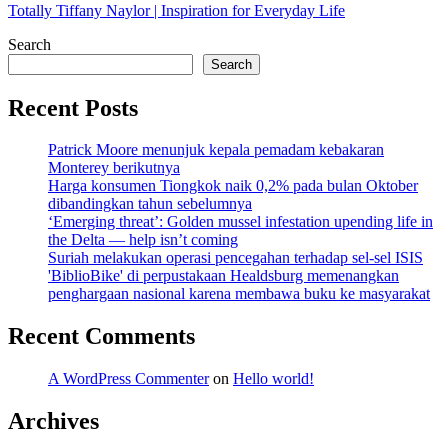
Totally Tiffany Naylor | Inspiration for Everyday Life
Search
Search
Recent Posts
Patrick Moore menunjuk kepala pemadam kebakaran
Monterey berikutnya
Harga konsumen Tiongkok naik 0,2% pada bulan Oktober
dibandingkan tahun sebelumnya
‘Emerging threat’: Golden mussel infestation upending life in
the Delta — help isn’t coming
Suriah melakukan operasi pencegahan terhadap sel-sel ISIS
'BiblioBike' di perpustakaan Healdsburg memenangkan
penghargaan nasional karena membawa buku ke masyarakat
Recent Comments
A WordPress Commenter
on
Hello world!
Archives