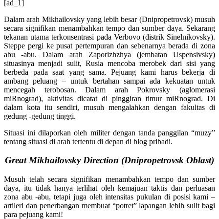
[ad_1]
Dalam arah Mikhailovsky yang lebih besar (Dnipropetrovsk) musuh
secara signifikan menambahkan tempo dan sumber daya. Sekarang
tekanan utama terkonsentrasi pada Verbovo (distrik Sinelnikovsky).
Steppe pergi ke pusat pertempuran dan sebenarnya berada di zona
abu -abu. Dalam arah Zaporizhzhya (jembatan Uspensivsky)
situasinya menjadi sulit, Rusia mencoba merobek dari sisi yang
berbeda pada saat yang sama. Pejuang kami harus bekerja di
ambang peluang – untuk bertahan sampai ada kekuatan untuk
mencegah terobosan. Dalam arah Pokrovsky (aglomerasi
miRnograd), aktivitas dicatat di pinggiran timur miRnograd. Di
dalam kota itu sendiri, musuh mengalahkan dengan fakultas di
gedung -gedung tinggi.
Situasi ini dilaporkan oleh militer dengan tanda panggilan “muzy”
tentang situasi di arah tertentu di depan di blog pribadi.
Great Mikhailovsky Direction (Dnipropetrovsk Oblast)
Musuh telah secara signifikan menambahkan tempo dan sumber
daya, itu tidak hanya terlihat oleh kemajuan taktis dan perluasan
zona abu -abu, tetapi juga oleh intensitas pukulan di posisi kami –
artileri dan penerbangan membuat “potret” lapangan lebih sulit bagi
para pejuang kami!