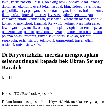
lokal
,
berita nasional
,
bisnis
,
breaking news
,
budaya lokal.
,
cuaca
,
diplomasi
,
ekonomi
,
event lokal
,
festival
,
film
,
gadget
,
gaya hidup
,
geopolitik
,
harga pangan
,
hasil pertandingan
,
hiburan
,
hoki
,
hukum
,
iklim
,
inflasi
,
inovasi
,
internet
,
investasi
,
jadwal pertandingan
,
kebijakan publik
,
kehilangan
,
kesehatan
,
kesehatan mental
,
konflik
,
konser
,
kremenchug
,
kriminal
,
Kryvyigo
,
kuliner
,
kurs mata uang
,
lowongan kerja
,
musik
,
olahraga
,
olimpiade
,
opini
,
parlemen
,
pasar
,
pemerintahan
,
pemilu
,
pendidikan
,
perang
,
perubahan iklim
,
politik
,
poltava oblast
,
restoran
,
rumah sakit
,
sains
,
sekolah
,
selebriti
,
sepakbola
,
serial
,
startup
,
teknologi
,
transportasi
,
travel
,
ujian
nasional
,
universitas
,
vaksin
Di Kryvorizhzhi, mereka mengucapkan
selamat tinggal kepada bek Ukran Sergey
Bazaluk
[ad_1]
Kolase: TG / Facebook Apostolik
Dalam komunitas apostolik di Kryvorizhzhi, mereka mengucapkan
selamat tinggal kepada bek Ukrana Sergei Bazaluk.