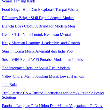
Semua Tentang Kuda
Food Bloger Hub Dan Eksplorasi Tempat Wisata
BGettings Belajar Skill Digital dengan Mudah
Bianchi Boys Clothing Brand for Modern Men
Geniux Trial Nutrisi untuk Kekuatan Mental
Kelly Marceau Learning, Leadership, and Growth
Stars in Coma Musik Alternatif dan Indie Pop
Sushi WiFi Rental WiFi Portabel Mudah dan Praktis
The Integrated Retailer Solusi Ritel Modern
Valley Choral Menghidupkan Musik Lewat Harmoni
Judi Bola
Troy Electric Co – Trusted Electricians for Safe & Reliable Power
Solutions
Panduan Lengkap Pola Hidup Dan Makan Vegetarian – GoNutss