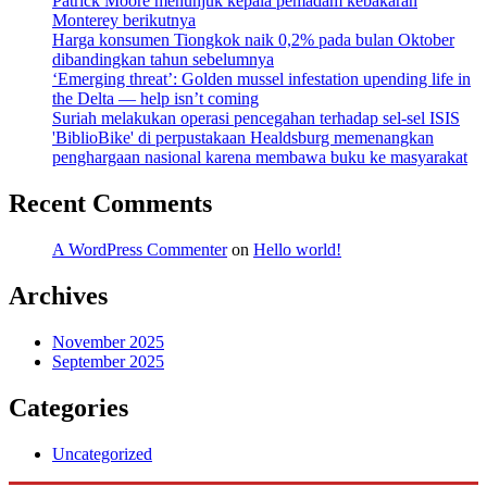
Patrick Moore menunjuk kepala pemadam kebakaran
Monterey berikutnya
Harga konsumen Tiongkok naik 0,2% pada bulan Oktober
dibandingkan tahun sebelumnya
‘Emerging threat’: Golden mussel infestation upending life in
the Delta — help isn’t coming
Suriah melakukan operasi pencegahan terhadap sel-sel ISIS
'BiblioBike' di perpustakaan Healdsburg memenangkan
penghargaan nasional karena membawa buku ke masyarakat
Recent Comments
A WordPress Commenter
on
Hello world!
Archives
November 2025
September 2025
Categories
Uncategorized