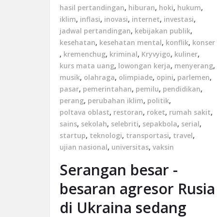
hasil pertandingan
,
hiburan
,
hoki
,
hukum
,
iklim
,
inflasi
,
inovasi
,
internet
,
investasi
,
jadwal pertandingan
,
kebijakan publik
,
kesehatan
,
kesehatan mental
,
konflik
,
konser
,
kremenchug
,
kriminal
,
Kryvyigo
,
kuliner
,
kurs mata uang
,
lowongan kerja
,
menyerang
,
musik
,
olahraga
,
olimpiade
,
opini
,
parlemen
,
pasar
,
pemerintahan
,
pemilu
,
pendidikan
,
perang
,
perubahan iklim
,
politik
,
poltava oblast
,
restoran
,
roket
,
rumah sakit
,
sains
,
sekolah
,
selebriti
,
sepakbola
,
serial
,
startup
,
teknologi
,
transportasi
,
travel
,
ujian nasional
,
universitas
,
vaksin
Serangan besar -
besaran agresor Rusia
di Ukraina sedang