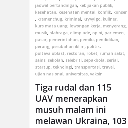
jadwal pertandingan
,
kebijakan publik
,
kesehatan
,
kesehatan mental
,
konflik
,
konser
,
kremenchug
,
kriminal
,
Kryvyigo
,
kuliner
,
kurs mata uang
,
lowongan kerja
,
menyerang
,
musik
,
olahraga
,
olimpiade
,
opini
,
parlemen
,
pasar
,
pemerintahan
,
pemilu
,
pendidikan
,
perang
,
perubahan iklim
,
politik
,
poltava oblast
,
restoran
,
roket
,
rumah sakit
,
sains
,
sekolah
,
selebriti
,
sepakbola
,
serial
,
startup
,
teknologi
,
transportasi
,
travel
,
ujian nasional
,
universitas
,
vaksin
Tiga rudal dan 115
UAV menerapkan
musuh malam ini
melawan Ukraina, 103