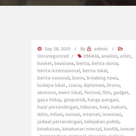
Sep 28, 2025
By
admin
Uncategorized
0564UA
,
analisis
,
atlet
,
basket
,
beasiswa
,
berita
,
berita dunia
,
berita internasional
,
berita lokal
,
berita nasional
,
bisnis
,
breaking news
,
budaya lokal.
,
cuaca
,
diplomasi
,
Drone
,
ekonomi
,
event lokal
,
festival
,
film
,
gadget
,
gaya hidup
,
geopolitik
,
harga pangan
,
hasil pertandingan
,
hiburan
,
hoki
,
hukum
,
iklim
,
inflasi
,
inovasi
,
internet
,
investasi
,
jadwal pertandingan
,
kebijakan publik
,
kesehatan
,
kesehatan mental
,
konflik
,
konser