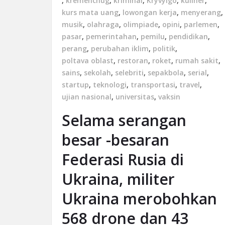
,
kremenchug
,
kriminal
,
Kryvyigo
,
kuliner
,
kurs mata uang
,
lowongan kerja
,
menyerang
,
musik
,
olahraga
,
olimpiade
,
opini
,
parlemen
,
pasar
,
pemerintahan
,
pemilu
,
pendidikan
,
perang
,
perubahan iklim
,
politik
,
poltava oblast
,
restoran
,
roket
,
rumah sakit
,
sains
,
sekolah
,
selebriti
,
sepakbola
,
serial
,
startup
,
teknologi
,
transportasi
,
travel
,
ujian nasional
,
universitas
,
vaksin
Selama serangan
besar -besaran
Federasi Rusia di
Ukraina, militer
Ukraina merobohkan
568 drone dan 43