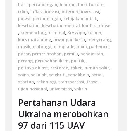
hasil pertandingan
,
hiburan
,
hoki
,
hukum
,
iklim
,
inflasi
,
inovasi
,
internet
,
investasi
,
jadwal pertandingan
,
kebijakan publik
,
kesehatan
,
kesehatan mental
,
konflik
,
konser
,
kremenchug
,
kriminal
,
Kryvyigo
,
kuliner
,
kurs mata uang
,
lowongan kerja
,
menyerang
,
musik
,
olahraga
,
olimpiade
,
opini
,
parlemen
,
pasar
,
pemerintahan
,
pemilu
,
pendidikan
,
perang
,
perubahan iklim
,
politik
,
poltava oblast
,
restoran
,
roket
,
rumah sakit
,
sains
,
sekolah
,
selebriti
,
sepakbola
,
serial
,
startup
,
teknologi
,
transportasi
,
travel
,
ujian nasional
,
universitas
,
vaksin
Pertahanan Udara
Ukraina merobohkan
97 dari 115 UAV