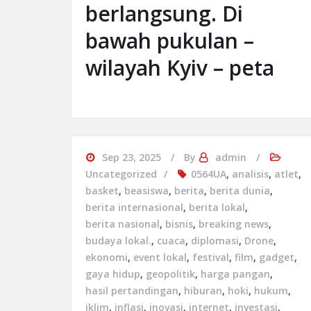
berlangsung. Di
bawah pukulan –
wilayah Kyiv – peta
Sep 23, 2025
By
admin
Uncategorized
0564UA
,
analisis
,
atlet
,
basket
,
beasiswa
,
berita
,
berita dunia
,
berita internasional
,
berita lokal
,
berita nasional
,
bisnis
,
breaking news
,
budaya lokal.
,
cuaca
,
diplomasi
,
Drone
,
ekonomi
,
event lokal
,
festival
,
film
,
gadget
,
gaya hidup
,
geopolitik
,
harga pangan
,
hasil pertandingan
,
hiburan
,
hoki
,
hukum
,
iklim
,
inflasi
,
inovasi
,
internet
,
investasi
,