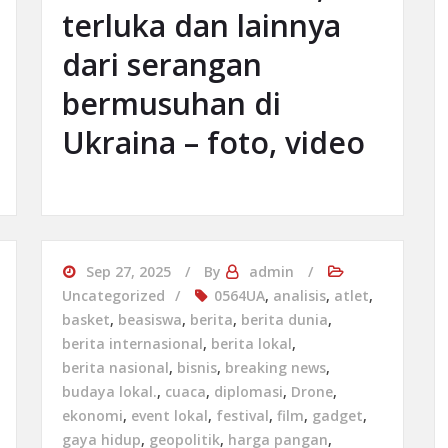
terluka dan lainnya
dari serangan
bermusuhan di
Ukraina – foto, video
Sep 27, 2025
By
admin
Uncategorized
0564UA
,
analisis
,
atlet
,
basket
,
beasiswa
,
berita
,
berita dunia
,
berita internasional
,
berita lokal
,
berita nasional
,
bisnis
,
breaking news
,
budaya lokal.
,
cuaca
,
diplomasi
,
Drone
,
ekonomi
,
event lokal
,
festival
,
film
,
gadget
,
gaya hidup
,
geopolitik
,
harga pangan
,