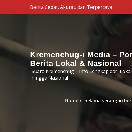
Skip to the content
Berita Cepat, Akurat, dan Terpercaya
Kremenchug-i Media – Por
Berita Lokal & Nasional
Suara Kremenchug – Info Lengkap dari Lokal
hingga Nasional
Home
Selama serangan besa