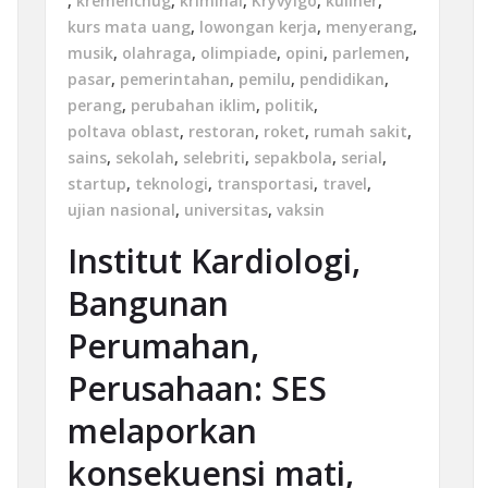
,
kremenchug
,
kriminal
,
Kryvyigo
,
kuliner
,
kurs mata uang
,
lowongan kerja
,
menyerang
,
musik
,
olahraga
,
olimpiade
,
opini
,
parlemen
,
pasar
,
pemerintahan
,
pemilu
,
pendidikan
,
perang
,
perubahan iklim
,
politik
,
poltava oblast
,
restoran
,
roket
,
rumah sakit
,
sains
,
sekolah
,
selebriti
,
sepakbola
,
serial
,
startup
,
teknologi
,
transportasi
,
travel
,
ujian nasional
,
universitas
,
vaksin
Institut Kardiologi,
Bangunan
Perumahan,
Perusahaan: SES
melaporkan
konsekuensi mati,