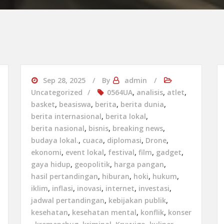
Sep 28, 2025
By
admin
Uncategorized
0564UA
,
analisis
,
atlet
,
basket
,
beasiswa
,
berita
,
berita dunia
,
berita internasional
,
berita lokal
,
berita nasional
,
bisnis
,
breaking news
,
budaya lokal.
,
cuaca
,
diplomasi
,
Drone
,
ekonomi
,
event lokal
,
festival
,
film
,
gadget
,
gaya hidup
,
geopolitik
,
harga pangan
,
hasil pertandingan
,
hiburan
,
hoki
,
hukum
,
iklim
,
inflasi
,
inovasi
,
internet
,
investasi
,
jadwal pertandingan
,
kebijakan publik
,
kesehatan
,
kesehatan mental
,
konflik
,
konser