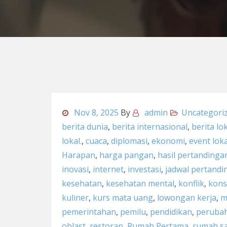
Nov 8, 2025
By
admin
Uncategori
berita dunia
,
berita internasional
,
berita lo
lokal.
,
cuaca
,
diplomasi
,
ekonomi
,
event loka
Harapan
,
harga pangan
,
hasil pertandinga
inovasi
,
internet
,
investasi
,
jadwal pertandi
kesehatan
,
kesehatan mental
,
konflik
,
kons
kuliner
,
kurs mata uang
,
lowongan kerja
,
m
pemerintahan
,
pemilu
,
pendidikan
,
perubah
oblast
,
restoran
,
Rumah Pertama
,
rumah sa