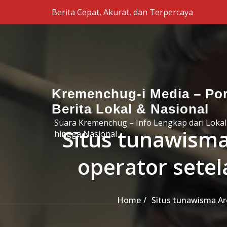
Skip to the content
Berita Cepat, Akurat, dan Terpercaya
Kremenchug-i Media – Por
Berita Lokal & Nasional
Suara Kremenchug – Info Lengkap dari Lokal
Situs tunawisma
hingga Nasional
operator sete
Home
Situs tunawisma Ar