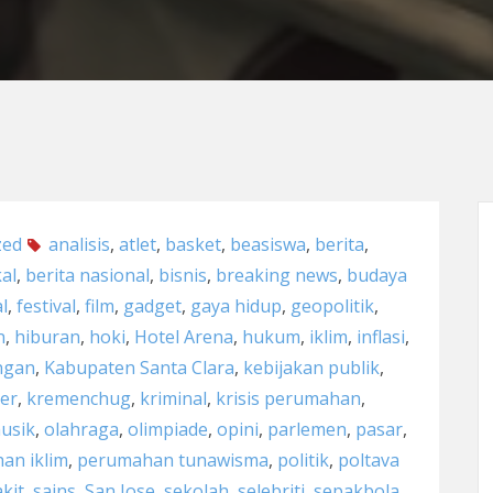
zed
analisis
,
atlet
,
basket
,
beasiswa
,
berita
,
kal
,
berita nasional
,
bisnis
,
breaking news
,
budaya
l
,
festival
,
film
,
gadget
,
gaya hidup
,
geopolitik
,
n
,
hiburan
,
hoki
,
Hotel Arena
,
hukum
,
iklim
,
inflasi
,
ngan
,
Kabupaten Santa Clara
,
kebijakan publik
,
er
,
kremenchug
,
kriminal
,
krisis perumahan
,
usik
,
olahraga
,
olimpiade
,
opini
,
parlemen
,
pasar
,
an iklim
,
perumahan tunawisma
,
politik
,
poltava
kit
,
sains
,
San Jose
,
sekolah
,
selebriti
,
sepakbola
,