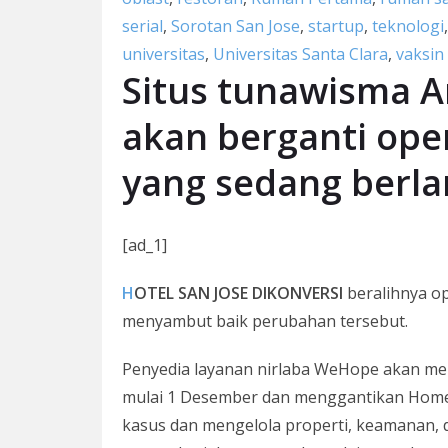
serial
,
Sorotan San Jose
,
startup
,
teknologi
universitas
,
Universitas Santa Clara
,
vaksin
Situs tunawisma Ar
akan berganti ope
yang sedang berl
[ad_1]
HOTEL SAN JOSE DIKONVERSI
beralihnya o
menyambut baik perubahan tersebut.
Penyedia layanan nirlaba WeHope akan men
mulai 1 Desember dan menggantikan Home
kasus dan mengelola properti, keamanan,