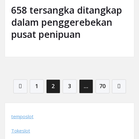
658 tersangka ditangkap
dalam penggerebekan
pusat penipuan
Posts pagination
1
2
3
…
70
temposlot
Tokeslot