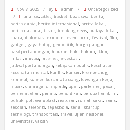
Nov 8, 2025
By
admin
Uncategorized
analisis
,
atlet
,
basket
,
beasiswa
,
berita
,
berita dunia
,
berita internasional
,
berita lokal
,
berita nasional
,
bisnis
,
breaking news
,
budaya lokal.
,
cuaca
,
diplomasi
,
ekonomi
,
event lokal
,
festival
,
film
,
gadget
,
gaya hidup
,
geopolitik
,
harga pangan
,
hasil pertandingan
,
hiburan
,
hoki
,
hukum
,
iklim
,
inflasi
,
inovasi
,
internet
,
investasi
,
jadwal pertandingan
,
kebijakan publik
,
kesehatan
,
kesehatan mental
,
konflik
,
konser
,
kremenchug
,
kriminal
,
kuliner
,
kurs mata uang
,
lowongan kerja
,
musik
,
olahraga
,
olimpiade
,
opini
,
parlemen
,
pasar
,
pemerintahan
,
pemilu
,
pendidikan
,
perubahan iklim
,
politik
,
poltava oblast
,
restoran
,
rumah sakit
,
sains
,
sekolah
,
selebriti
,
sepakbola
,
serial
,
startup
,
teknologi
,
transportasi
,
travel
,
ujian nasional
,
universitas
,
vaksin