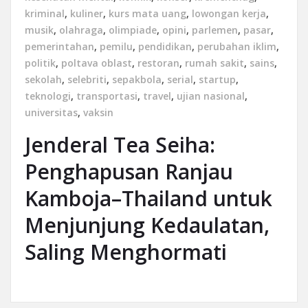
kriminal
,
kuliner
,
kurs mata uang
,
lowongan kerja
,
musik
,
olahraga
,
olimpiade
,
opini
,
parlemen
,
pasar
,
pemerintahan
,
pemilu
,
pendidikan
,
perubahan iklim
,
politik
,
poltava oblast
,
restoran
,
rumah sakit
,
sains
,
sekolah
,
selebriti
,
sepakbola
,
serial
,
startup
,
teknologi
,
transportasi
,
travel
,
ujian nasional
,
universitas
,
vaksin
Jenderal Tea Seiha:
Penghapusan Ranjau
Kamboja–Thailand untuk
Menjunjung Kedaulatan,
Saling Menghormati