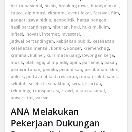
berita nasional
,
bisnis
,
breaking news
,
budaya lokal.
,
cuaca
,
diplomasi
,
ekonomi
,
event lokal
,
festival
,
film
,
gadget
,
gaya hidup
,
geopolitik
,
harga pangan
,
hasil pertandingan
,
hiburan
,
hoki
,
hukum
,
iklim
,
inflasi
,
inovasi
,
internet
,
investasi
,
jadwal pertandingan
,
kebijakan publik
,
kesehatan
,
kesehatan mental
,
konflik
,
konser
,
kremenchug
,
kriminal
,
kuliner
,
kurs mata uang
,
lowongan kerja
,
musik
,
olahraga
,
olimpiade
,
opini
,
parlemen
,
pasar
,
pemerintahan
,
pemilu
,
pendidikan
,
perubahan iklim
,
politik
,
poltava oblast
,
restoran
,
rumah sakit
,
sains
,
sekolah
,
selebriti
,
sepakbola
,
serial
,
startup
,
teknologi
,
transportasi
,
travel
,
ujian nasional
,
universitas
,
vaksin
ANA Melakukan
Pekerjaan Dukungan