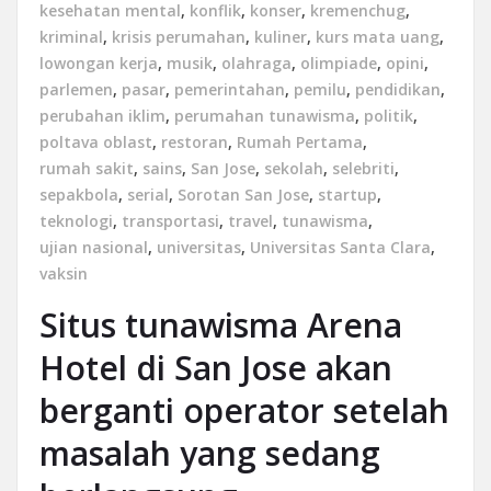
kesehatan mental
,
konflik
,
konser
,
kremenchug
,
kriminal
,
krisis perumahan
,
kuliner
,
kurs mata uang
,
lowongan kerja
,
musik
,
olahraga
,
olimpiade
,
opini
,
parlemen
,
pasar
,
pemerintahan
,
pemilu
,
pendidikan
,
perubahan iklim
,
perumahan tunawisma
,
politik
,
poltava oblast
,
restoran
,
Rumah Pertama
,
rumah sakit
,
sains
,
San Jose
,
sekolah
,
selebriti
,
sepakbola
,
serial
,
Sorotan San Jose
,
startup
,
teknologi
,
transportasi
,
travel
,
tunawisma
,
ujian nasional
,
universitas
,
Universitas Santa Clara
,
vaksin
Situs tunawisma Arena
Hotel di San Jose akan
berganti operator setelah
masalah yang sedang