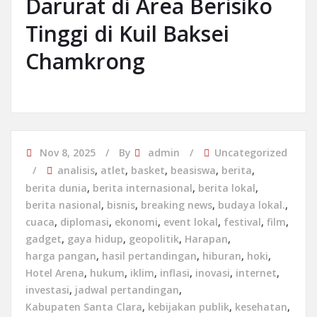
Darurat di Area Berisiko
Tinggi di Kuil Baksei
Chamkrong
Nov 8, 2025
By
admin
Uncategorized
analisis
,
atlet
,
basket
,
beasiswa
,
berita
,
berita dunia
,
berita internasional
,
berita lokal
,
berita nasional
,
bisnis
,
breaking news
,
budaya lokal.
,
cuaca
,
diplomasi
,
ekonomi
,
event lokal
,
festival
,
film
,
gadget
,
gaya hidup
,
geopolitik
,
Harapan
,
harga pangan
,
hasil pertandingan
,
hiburan
,
hoki
,
Hotel Arena
,
hukum
,
iklim
,
inflasi
,
inovasi
,
internet
,
investasi
,
jadwal pertandingan
,
Kabupaten Santa Clara
,
kebijakan publik
,
kesehatan
,