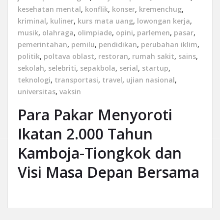
kesehatan mental
,
konflik
,
konser
,
kremenchug
,
kriminal
,
kuliner
,
kurs mata uang
,
lowongan kerja
,
musik
,
olahraga
,
olimpiade
,
opini
,
parlemen
,
pasar
,
pemerintahan
,
pemilu
,
pendidikan
,
perubahan iklim
,
politik
,
poltava oblast
,
restoran
,
rumah sakit
,
sains
,
sekolah
,
selebriti
,
sepakbola
,
serial
,
startup
,
teknologi
,
transportasi
,
travel
,
ujian nasional
,
universitas
,
vaksin
Para Pakar Menyoroti
Ikatan 2.000 Tahun
Kamboja-Tiongkok dan
Visi Masa Depan Bersama