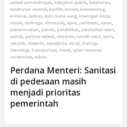
jadwal pertandingan
,
kebijakan publik
,
kesehatan
,
kesehatan mental
,
konflik
,
konser
,
kremenchug
,
kriminal
,
kuliner
,
kurs mata uang
,
lowongan kerja
,
musik
,
olahraga
,
olimpiade
,
opini
,
parlemen
,
pasar
,
pemerintahan
,
pemilu
,
pendidikan
,
perubahan iklim
,
politik
,
poltava oblast
,
restoran
,
rumah sakit
,
sains
,
sekolah
,
selebriti
,
sepakbola
,
serial
,
startup
,
teknologi
,
transportasi
,
travel
,
ujian nasional
,
universitas
,
vaksin
Perdana Menteri: Sanitasi
di pedesaan masih
menjadi prioritas
pemerintah