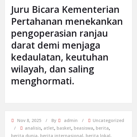
Juru Bicara Kementerian
Pertahanan menekankan
pengoperasian ranjau
darat demi menjaga
kedaulatan, keutuhan
wilayah, dan saling
menghormati.
Nov 8, 2025
By
admin
Uncategorized
analisis
,
atlet
,
basket
,
beasiswa
,
berita
,
berita dunia
,
berita internasional
,
berita lokal
,