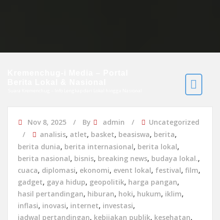
Kremenchug-i Media – Portal
Berita Lokal & Nasional
Suara Kremenchug – Info Lengkap dari Lokal hingga Nasional
Nov 8, 2025
By
admin
Uncategorized
analisis
,
atlet
,
basket
,
beasiswa
,
berita
,
berita dunia
,
berita internasional
,
berita lokal
,
berita nasional
,
bisnis
,
breaking news
,
budaya lokal.
,
cuaca
,
diplomasi
,
ekonomi
,
event lokal
,
festival
,
film
,
gadget
,
gaya hidup
,
geopolitik
,
harga pangan
,
hasil pertandingan
,
hiburan
,
hoki
,
hukum
,
iklim
,
inflasi
,
inovasi
,
internet
,
investasi
,
jadwal pertandingan
,
kebijakan publik
,
kesehatan
,