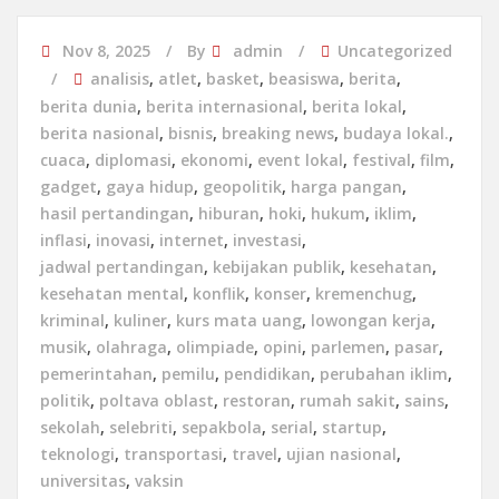
Nov 8, 2025
By
admin
Uncategorized
analisis
,
atlet
,
basket
,
beasiswa
,
berita
,
berita dunia
,
berita internasional
,
berita lokal
,
berita nasional
,
bisnis
,
breaking news
,
budaya lokal.
,
cuaca
,
diplomasi
,
ekonomi
,
event lokal
,
festival
,
film
,
gadget
,
gaya hidup
,
geopolitik
,
harga pangan
,
hasil pertandingan
,
hiburan
,
hoki
,
hukum
,
iklim
,
inflasi
,
inovasi
,
internet
,
investasi
,
jadwal pertandingan
,
kebijakan publik
,
kesehatan
,
kesehatan mental
,
konflik
,
konser
,
kremenchug
,
kriminal
,
kuliner
,
kurs mata uang
,
lowongan kerja
,
musik
,
olahraga
,
olimpiade
,
opini
,
parlemen
,
pasar
,
pemerintahan
,
pemilu
,
pendidikan
,
perubahan iklim
,
politik
,
poltava oblast
,
restoran
,
rumah sakit
,
sains
,
sekolah
,
selebriti
,
sepakbola
,
serial
,
startup
,
teknologi
,
transportasi
,
travel
,
ujian nasional
,
universitas
,
vaksin