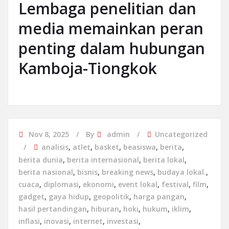
Lembaga penelitian dan
media memainkan peran
penting dalam hubungan
Kamboja-Tiongkok
Nov 8, 2025
By
admin
Uncategorized
analisis
,
atlet
,
basket
,
beasiswa
,
berita
,
berita dunia
,
berita internasional
,
berita lokal
,
berita nasional
,
bisnis
,
breaking news
,
budaya lokal.
,
cuaca
,
diplomasi
,
ekonomi
,
event lokal
,
festival
,
film
,
gadget
,
gaya hidup
,
geopolitik
,
harga pangan
,
hasil pertandingan
,
hiburan
,
hoki
,
hukum
,
iklim
,
inflasi
,
inovasi
,
internet
,
investasi
,