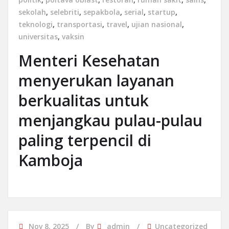
sekolah
,
selebriti
,
sepakbola
,
serial
,
startup
,
teknologi
,
transportasi
,
travel
,
ujian nasional
,
universitas
,
vaksin
Menteri Kesehatan
menyerukan layanan
berkualitas untuk
menjangkau pulau-pulau
paling terpencil di
Kamboja
Nov 8, 2025
By
admin
Uncategorized