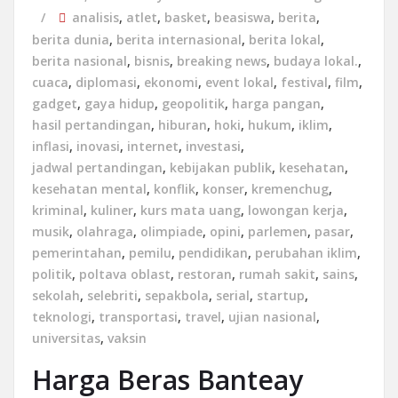
analisis
,
atlet
,
basket
,
beasiswa
,
berita
,
berita dunia
,
berita internasional
,
berita lokal
,
berita nasional
,
bisnis
,
breaking news
,
budaya lokal.
,
cuaca
,
diplomasi
,
ekonomi
,
event lokal
,
festival
,
film
,
gadget
,
gaya hidup
,
geopolitik
,
harga pangan
,
hasil pertandingan
,
hiburan
,
hoki
,
hukum
,
iklim
,
inflasi
,
inovasi
,
internet
,
investasi
,
jadwal pertandingan
,
kebijakan publik
,
kesehatan
,
kesehatan mental
,
konflik
,
konser
,
kremenchug
,
kriminal
,
kuliner
,
kurs mata uang
,
lowongan kerja
,
musik
,
olahraga
,
olimpiade
,
opini
,
parlemen
,
pasar
,
pemerintahan
,
pemilu
,
pendidikan
,
perubahan iklim
,
politik
,
poltava oblast
,
restoran
,
rumah sakit
,
sains
,
sekolah
,
selebriti
,
sepakbola
,
serial
,
startup
,
teknologi
,
transportasi
,
travel
,
ujian nasional
,
universitas
,
vaksin
Harga Beras Banteay