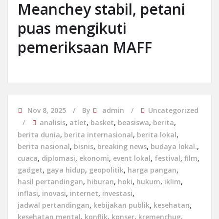
Meanchey stabil, petani
puas mengikuti
pemeriksaan MAFF
Nov 8, 2025
By
admin
Uncategorized
analisis
,
atlet
,
basket
,
beasiswa
,
berita
,
berita dunia
,
berita internasional
,
berita lokal
,
berita nasional
,
bisnis
,
breaking news
,
budaya lokal.
,
cuaca
,
diplomasi
,
ekonomi
,
event lokal
,
festival
,
film
,
gadget
,
gaya hidup
,
geopolitik
,
harga pangan
,
hasil pertandingan
,
hiburan
,
hoki
,
hukum
,
iklim
,
inflasi
,
inovasi
,
internet
,
investasi
,
jadwal pertandingan
,
kebijakan publik
,
kesehatan
,
kesehatan mental
,
konflik
,
konser
,
kremenchug
,