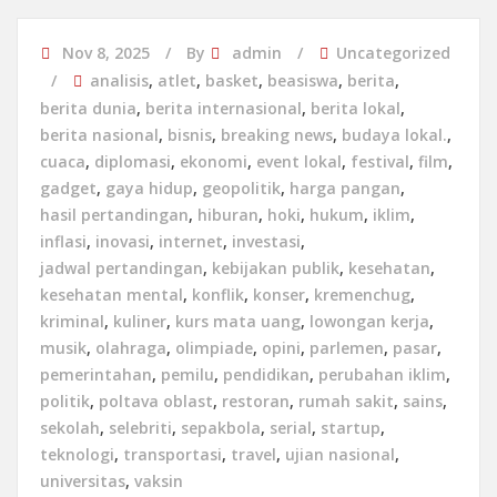
Nov 8, 2025
By
admin
Uncategorized
analisis
,
atlet
,
basket
,
beasiswa
,
berita
,
berita dunia
,
berita internasional
,
berita lokal
,
berita nasional
,
bisnis
,
breaking news
,
budaya lokal.
,
cuaca
,
diplomasi
,
ekonomi
,
event lokal
,
festival
,
film
,
gadget
,
gaya hidup
,
geopolitik
,
harga pangan
,
hasil pertandingan
,
hiburan
,
hoki
,
hukum
,
iklim
,
inflasi
,
inovasi
,
internet
,
investasi
,
jadwal pertandingan
,
kebijakan publik
,
kesehatan
,
kesehatan mental
,
konflik
,
konser
,
kremenchug
,
kriminal
,
kuliner
,
kurs mata uang
,
lowongan kerja
,
musik
,
olahraga
,
olimpiade
,
opini
,
parlemen
,
pasar
,
pemerintahan
,
pemilu
,
pendidikan
,
perubahan iklim
,
politik
,
poltava oblast
,
restoran
,
rumah sakit
,
sains
,
sekolah
,
selebriti
,
sepakbola
,
serial
,
startup
,
teknologi
,
transportasi
,
travel
,
ujian nasional
,
universitas
,
vaksin