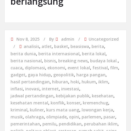
berlangsung
Nov 8, 2025
By
admin
Uncategorized
analisis
,
atlet
,
basket
,
beasiswa
,
berita
,
berita dunia
,
berita internasional
,
berita lokal
,
berita nasional
,
bisnis
,
breaking news
,
budaya lokal.
,
cuaca
,
diplomasi
,
ekonomi
,
event lokal
,
festival
,
film
,
gadget
,
gaya hidup
,
geopolitik
,
harga pangan
,
hasil pertandingan
,
hiburan
,
hoki
,
hukum
,
iklim
,
inflasi
,
inovasi
,
internet
,
investasi
,
jadwal pertandingan
,
kebijakan publik
,
kesehatan
,
kesehatan mental
,
konflik
,
konser
,
kremenchug
,
kriminal
,
kuliner
,
kurs mata uang
,
lowongan kerja
,
musik
,
olahraga
,
olimpiade
,
opini
,
parlemen
,
pasar
,
pemerintahan
,
pemilu
,
pendidikan
,
perubahan iklim
,
politik
,
poltava oblast
,
restoran
,
rumah sakit
,
sains
,