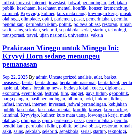
inflasi
,
inovasi
,
internet
,
investasi
,
jadwal pertandingan
,
kebijakan
publik
,
kesehatan
,
kesehatan mental
,
konflik
,
konser
,
kremenchug
,
kriminal
,
Kryvyigo
,
kuliner
,
kurs mata uang
,
lowongan kerja
,
musik
,
olahraga
,
olimpiade
,
opini
,
parlemen
,
pasar
,
pemerintahan
,
pemilu
,
pendidikan
,
perubahan iklim
,
politik
,
poltava oblast
,
restoran
,
rumah
sakit
,
sains
,
sekolah
,
selebriti
,
sepakbola
,
serial
,
startup
,
teknologi
,
transportasi
,
travel
,
ujian nasional
,
universitas
,
vaksin
Prakiraan Minggu untuk Minggu Ini:
Kryvyi Horn sedang menunggu
pemanasan
Sep 22, 2025
By
admin
Uncategorized
analisis
,
atlet
,
basket
,
beasiswa
,
berita
,
berita dunia
,
berita internasional
,
berita lokal
,
berita
nasional
,
bisnis
,
breaking news
,
budaya lokal.
,
cuaca
,
diplomasi
,
ekonomi
,
event lokal
,
festival
,
film
,
gadget
,
gaya hidup
,
geopolitik
,
harga pangan
,
hasil pertandingan
,
hiburan
,
hoki
,
hukum
,
iklim
,
inflasi
,
inovasi
,
internet
,
investasi
,
jadwal pertandingan
,
kebijakan
publik
,
kesehatan
,
kesehatan mental
,
konflik
,
konser
,
kremenchug
,
kriminal
,
Kryvyigo
,
kuliner
,
kurs mata uang
,
lowongan kerja
,
musik
,
olahraga
,
olimpiade
,
opini
,
parlemen
,
pasar
,
pemerintahan
,
pemilu
,
pendidikan
,
perubahan iklim
,
politik
,
poltava oblast
,
restoran
,
rumah
sakit
,
sains
,
sekolah
,
selebriti
,
sepakbola
,
serial
,
startup
,
teknologi
,