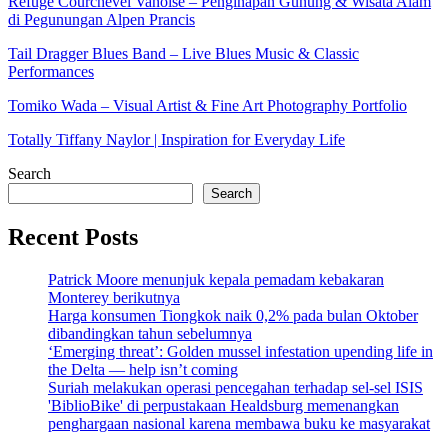
Refuge Courchevel Vanoise – Penginapan Gunung & Wisata Alam
di Pegunungan Alpen Prancis
Tail Dragger Blues Band – Live Blues Music & Classic
Performances
Tomiko Wada – Visual Artist & Fine Art Photography Portfolio
Totally Tiffany Naylor | Inspiration for Everyday Life
Search
Search
Recent Posts
Patrick Moore menunjuk kepala pemadam kebakaran
Monterey berikutnya
Harga konsumen Tiongkok naik 0,2% pada bulan Oktober
dibandingkan tahun sebelumnya
‘Emerging threat’: Golden mussel infestation upending life in
the Delta — help isn’t coming
Suriah melakukan operasi pencegahan terhadap sel-sel ISIS
'BiblioBike' di perpustakaan Healdsburg memenangkan
penghargaan nasional karena membawa buku ke masyarakat