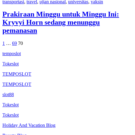
transportasi
,
travel
,
ujian nasional
,
universitas
,
vaksin
Prakiraan Minggu untuk Minggu Ini:
Kryvyi Horn sedang menunggu
pemanasan
Posts
1
…
69
70
pagination
temposlot
Tokeslot
TEMPOSLOT
TEMPOSLOT
slot88
Tokeslot
Tokeslot
Holiday And Vacation Blog