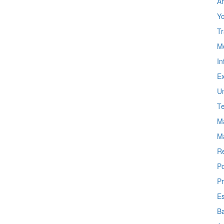
Am
Y
Tr
Mo
In
Ex
Um
Te
Ma
M
R
P
Pr
Es
Ba