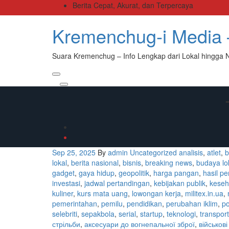
Skip
Berita Cepat, Akurat, dan Terpercaya
to
the
Kremenchug-i Media –
content
Suara Kremenchug – Info Lengkap dari Lokal hingga 
Primary
Menu
Sep 25, 2025
By
admin
Uncategorized
analisis
,
atlet
,
b
lokal
,
berita nasional
,
bisnis
,
breaking news
,
budaya lo
gadget
,
gaya hidup
,
geopolitik
,
harga pangan
,
hasil p
investasi
,
jadwal pertandingan
,
kebijakan publik
,
keseh
kuliner
,
kurs mata uang
,
lowongan kerja
,
militex.in.ua
,
pemerintahan
,
pemilu
,
pendidikan
,
perubahan iklim
,
po
selebriti
,
sepakbola
,
serial
,
startup
,
teknologi
,
transport
стрільби
,
аксесуари до вогнепальної зброї
,
військов