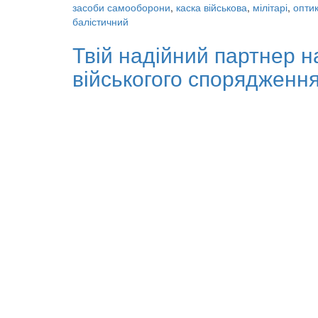
засоби самооборони
,
каска військова
,
мілітарі
,
опти
балістичний
Твій надійний партнер н
військогого спорядженн