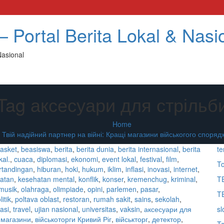
 Portal Berita Lokal & Nasi
Nasional
Tag аксесуари для стрільб
Home
Твій надійний партнер на війні: Кращі магазини військогого споря
asket
,
beasiswa
,
berita
,
berita dunia
,
berita internasional
,
berita
te
kal.
,
cuaca
,
diplomasi
,
ekonomi
,
event lokal
,
festival
,
film
,
To
ertandingan
,
hiburan
,
hoki
,
hukum
,
iklim
,
inflasi
,
inovasi
,
internet
,
atan
,
kesehatan mental
,
konflik
,
konser
,
kremenchug
,
kriminal
,
T
musik
,
olahraga
,
olimpiade
,
opini
,
parlemen
,
pasar
,
T
litik
,
poltava oblast
,
restoran
,
rumah sakit
,
sains
,
sekolah
,
asi
,
travel
,
ujian nasional
,
universitas
,
vaksin
,
аксесуари для
sl
і магазини
,
військоторги Кривий Ріг
,
військторг
,
детектор
,