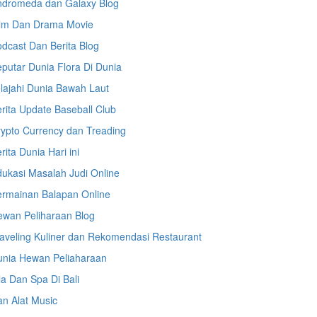
ndromeda dan Galaxy Blog
ilm Dan Drama Movie
dcast Dan Berita Blog
putar Dunia Flora Di Dunia
lajahi Dunia Bawah Laut
rita Update Baseball Club
ypto Currency dan Treading
rita Dunia Hari ini
ukasi Masalah Judi Online
ermainan Balapan Online
ewan Peliharaan Blog
aveling Kuliner dan Rekomendasi Restaurant
unia Hewan Peliaharaan
la Dan Spa Di Bali
n Alat Music