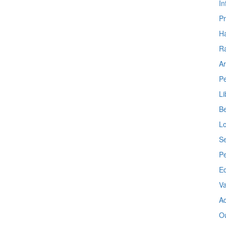
In
P
H
R
Ar
Pe
Li
Be
Lo
Se
P
E
Va
Ad
Ou