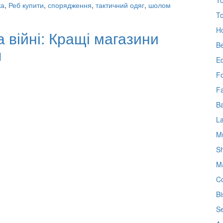
To
ка
,
Реб купити
,
спорядження
,
тактичний одяг
,
шолом
To
Ho
а війні: Кращі магазини
Be
я
Ed
F
Fa
Ba
L
Mu
Sh
Ma
Co
Bi
Se