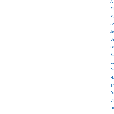
A
F
Po
Se
Je
Be
Cr
Be
Ed
P
H
Tr
D
Vi
Da