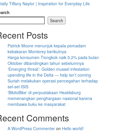
tally Tiffany Naylor | Inspiration for Everyday Life
earch
Search
Recent Posts
Patrick Moore menunjuk kepala pemadam
kebakaran Monterey berikutnya
Harga konsumen Tiongkok naik 0,2% pada bulan
Oktober dibandingkan tahun sebelumnya
‘Emerging threat’: Golden mussel infestation
upending life in the Delta — help isn’t coming
Suriah melakukan operasi pencegahan terhadap
sel-sel ISIS
'BiblioBike' di perpustakaan Healdsburg
memenangkan penghargaan nasional karena
membawa buku ke masyarakat
Recent Comments
A WordPress Commenter
on
Hello world!