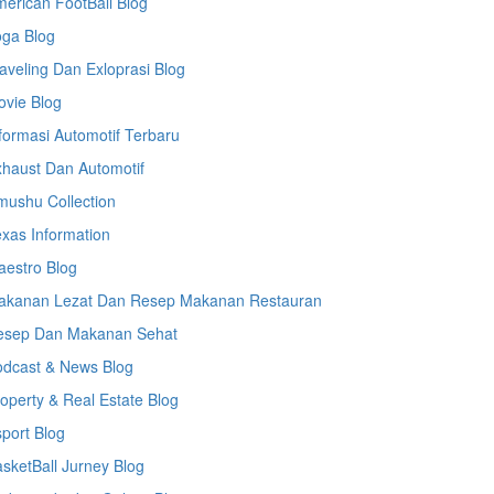
erican FootBall Blog
oga Blog
aveling Dan Exloprasi Blog
vie Blog
formasi Automotif Terbaru
haust Dan Automotif
ushu Collection
xas Information
estro Blog
akanan Lezat Dan Resep Makanan Restauran
esep Dan Makanan Sehat
odcast & News Blog
operty & Real Estate Blog
port Blog
sketBall Jurney Blog