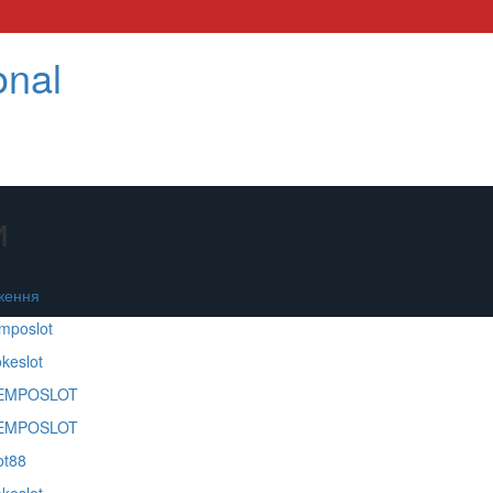
onal
и
дження
mposlot
keslot
EMPOSLOT
EMPOSLOT
ot88