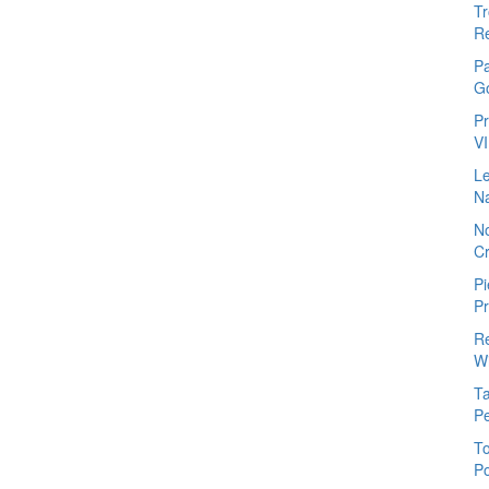
Tr
Re
P
G
Pr
V
Le
N
No
Cr
Pi
Pr
R
Wi
Ta
P
To
Po