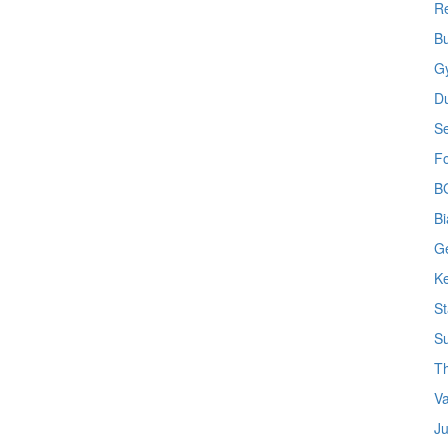
Re
B
G
D
S
Fo
BG
Bi
Ge
Ke
St
Su
Th
Va
Ju