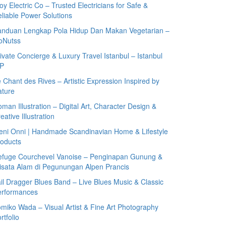
oy Electric Co – Trusted Electricians for Safe &
liable Power Solutions
anduan Lengkap Pola Hidup Dan Makan Vegetarian –
oNutss
ivate Concierge & Luxury Travel Istanbul – Istanbul
IP
 Chant des Rives – Artistic Expression Inspired by
ature
man Illustration – Digital Art, Character Design &
eative Illustration
eni Onni | Handmade Scandinavian Home & Lifestyle
oducts
efuge Courchevel Vanoise – Penginapan Gunung &
sata Alam di Pegunungan Alpen Prancis
il Dragger Blues Band – Live Blues Music & Classic
erformances
miko Wada – Visual Artist & Fine Art Photography
rtfolio