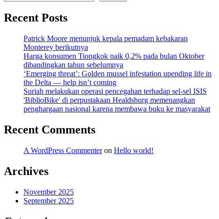
Recent Posts
Patrick Moore menunjuk kepala pemadam kebakaran
Monterey berikutnya
Harga konsumen Tiongkok naik 0,2% pada bulan Oktober
dibandingkan tahun sebelumnya
‘Emerging threat’: Golden mussel infestation upending life in
the Delta — help isn’t coming
Suriah melakukan operasi pencegahan terhadap sel-sel ISIS
'BiblioBike' di perpustakaan Healdsburg memenangkan
penghargaan nasional karena membawa buku ke masyarakat
Recent Comments
A WordPress Commenter
on
Hello world!
Archives
November 2025
September 2025