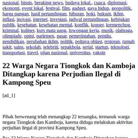
nasional
,
bisnis
,
breaking news
,
budaya lokal.
,
cuaca
,
diplomasi
,
ekonomi
,
event lokal
,
festival
,
film
,
gadget
,
gaya hidup
,
geopolitik
,
harga pangan
,
hasil pertandingan
,
hiburan
,
hoki
,
hukum
,
iklim
,
inflasi
,
inovasi
,
internet
,
investasi
,
jadwal pertandingan
,
kebijakan
publik
,
kesehatan
,
kesehatan mental
,
konflik
,
konser
,
kremenchug
,
kriminal
,
kuliner
,
kurs mata uang
,
lowongan kerja
,
musik
,
olahraga
,
olimpiade
,
opini
,
parlemen
,
pasar
,
pemerintahan
,
pemilu
,
pendidikan
,
perubahan iklim
,
politik
,
poltava oblast
,
restoran
,
rumah
sakit
,
sains
,
sekolah
,
selebriti
,
sepakbola
,
serial
,
startup
,
teknologi
,
transportasi
,
travel
,
ujian nasional
,
universitas
,
vaksin
22 Warga Negara Tiongkok dan Kamboja
Ditangkap karena Perjudian Ilegal di
Kampong Speu
[ad_1]
Pihak berwenang telah menangkap 22 tersangka, termasuk warga
negara Tiongkok dan Kamboja, karena diduga melakukan aktivitas
perjudian ilegal di provinsi Kampong Speu.