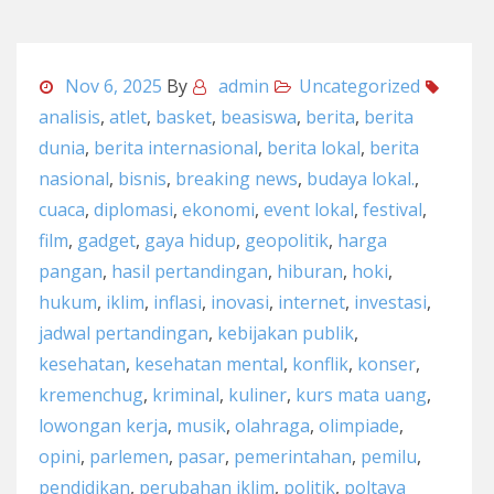
Nov 6, 2025
By
admin
Uncategorized
analisis
,
atlet
,
basket
,
beasiswa
,
berita
,
berita
dunia
,
berita internasional
,
berita lokal
,
berita
nasional
,
bisnis
,
breaking news
,
budaya lokal.
,
cuaca
,
diplomasi
,
ekonomi
,
event lokal
,
festival
,
film
,
gadget
,
gaya hidup
,
geopolitik
,
harga
pangan
,
hasil pertandingan
,
hiburan
,
hoki
,
hukum
,
iklim
,
inflasi
,
inovasi
,
internet
,
investasi
,
jadwal pertandingan
,
kebijakan publik
,
kesehatan
,
kesehatan mental
,
konflik
,
konser
,
kremenchug
,
kriminal
,
kuliner
,
kurs mata uang
,
lowongan kerja
,
musik
,
olahraga
,
olimpiade
,
opini
,
parlemen
,
pasar
,
pemerintahan
,
pemilu
,
pendidikan
,
perubahan iklim
,
politik
,
poltava