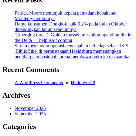
Recent Posts
Patrick Moore menunjuk kepala pemadam kebakaran
Monterey berikutnya
Harga konsumen Tiongkok naik 0,2% pada bulan Oktober
dibandingkan tahun sebelumnya
‘Emerging threat’: Golden mussel infestation upending life in
the Delta — help isn’t coming
Suriah melakukan operasi pencegahan terhadap sel-sel ISIS
'BiblioBike' di perpustakaan Healdsburg memenangkan
penghargaan nasional karena membawa buku ke masyarakat
Recent Comments
A WordPress Commenter
on
Hello world!
Archives
November 2025
September 2025
Categories