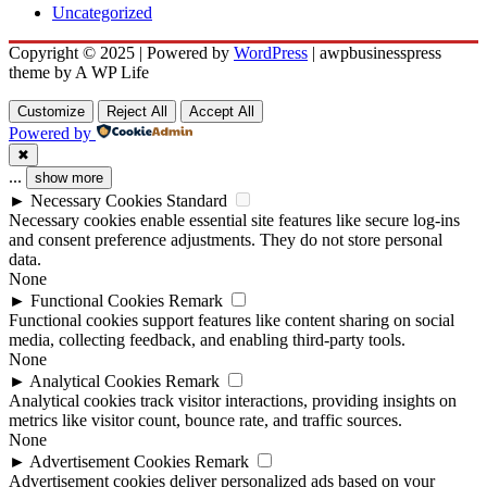
Uncategorized
Copyright © 2025 | Powered by
WordPress
|
awpbusinesspress
theme by A WP Life
Customize
Reject All
Accept All
Powered by
✖
...
show more
►
Necessary Cookies
Standard
Necessary cookies enable essential site features like secure log-ins
and consent preference adjustments. They do not store personal
data.
None
►
Functional Cookies
Remark
Functional cookies support features like content sharing on social
media, collecting feedback, and enabling third-party tools.
None
►
Analytical Cookies
Remark
Analytical cookies track visitor interactions, providing insights on
metrics like visitor count, bounce rate, and traffic sources.
None
►
Advertisement Cookies
Remark
Advertisement cookies deliver personalized ads based on your