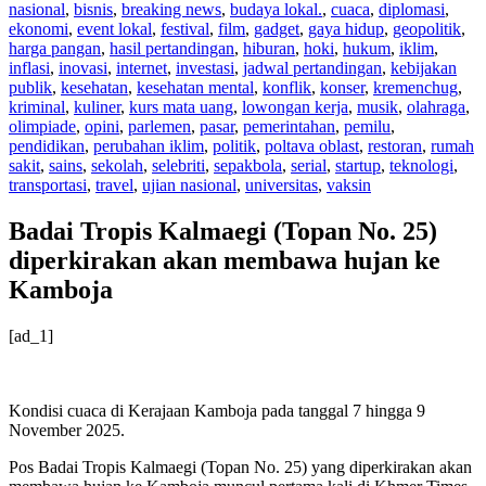
nasional
,
bisnis
,
breaking news
,
budaya lokal.
,
cuaca
,
diplomasi
,
ekonomi
,
event lokal
,
festival
,
film
,
gadget
,
gaya hidup
,
geopolitik
,
harga pangan
,
hasil pertandingan
,
hiburan
,
hoki
,
hukum
,
iklim
,
inflasi
,
inovasi
,
internet
,
investasi
,
jadwal pertandingan
,
kebijakan
publik
,
kesehatan
,
kesehatan mental
,
konflik
,
konser
,
kremenchug
,
kriminal
,
kuliner
,
kurs mata uang
,
lowongan kerja
,
musik
,
olahraga
,
olimpiade
,
opini
,
parlemen
,
pasar
,
pemerintahan
,
pemilu
,
pendidikan
,
perubahan iklim
,
politik
,
poltava oblast
,
restoran
,
rumah
sakit
,
sains
,
sekolah
,
selebriti
,
sepakbola
,
serial
,
startup
,
teknologi
,
transportasi
,
travel
,
ujian nasional
,
universitas
,
vaksin
Badai Tropis Kalmaegi (Topan No. 25)
diperkirakan akan membawa hujan ke
Kamboja
[ad_1]
Kondisi cuaca di Kerajaan Kamboja pada tanggal 7 hingga 9
November 2025.
Pos Badai Tropis Kalmaegi (Topan No. 25) yang diperkirakan akan