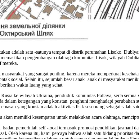
kan adalah satu -satunya tempat di distrik perumahan Lisoko, Dublya
kan memastikan pengembangan olahraga komunitas Lisok, wilayah Dubl
f mereka.
n masyarakat yang sangat penting, karena mereka memperkuat kesehata
 sosial. Selain itu, sejumlah besar anak -anak di masyarakat menik
mberikan waktu luang yang sehat.
si Rusia ke wilayah Ukraina, penduduk komunitas Poltava, serta semua
da dalam ketegangan yang konstan, penghuni menghadapi perubahan sua
masan yang konstan adalah aktivitas fisik seseorang sebagai salah satu
u akan memiliki kesempatan untuk melakukan acara olahraga, menciptaka
badan pemerintah self -local termasuk promosi pendidikan jasmani dan
ssal. Oleh karena itu, kami percaya bahwa salah satu bidang prioritas d
astikan ketersediaan olahraga untuk semua dan memulai budaya libur