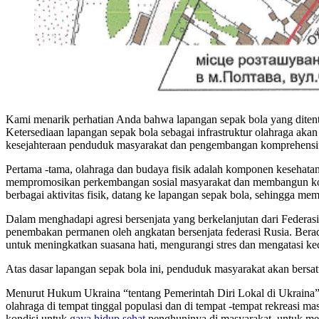
Kami menarik perhatian Anda bahwa lapangan sepak bola yang ditentu
Ketersediaan lapangan sepak bola sebagai infrastruktur olahraga a
kesejahteraan penduduk masyarakat dan pengembangan komprehensi
Pertama -tama, olahraga dan budaya fisik adalah komponen kesehata
mempromosikan perkembangan sosial masyarakat dan membangun kontak
berbagai aktivitas fisik, datang ke lapangan sepak bola, sehingga me
Dalam menghadapi agresi bersenjata yang berkelanjutan dari Federa
penembakan permanen oleh angkatan bersenjata federasi Rusia. Bera
untuk meningkatkan suasana hati, mengurangi stres dan mengatasi kece
Atas dasar lapangan sepak bola ini, penduduk masyarakat akan bersat
Menurut Hukum Ukraina “tentang Pemerintah Diri Lokal di Ukraina”, 
olahraga di tempat tinggal populasi dan di tempat -tempat rekreasi ma
kondisi untuk
gaya hidup sehat
penghuninya di masyarakat, untuk mem