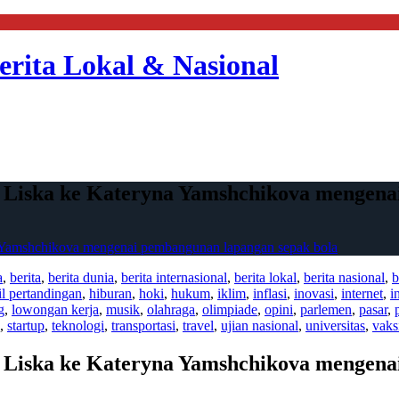
erita Lokal & Nasional
n Liska ke Kateryna Yamshchikova mengena
a Yamshchikova mengenai pembangunan lapangan sepak bola
a
,
berita
,
berita dunia
,
berita internasional
,
berita lokal
,
berita nasional
,
b
il pertandingan
,
hiburan
,
hoki
,
hukum
,
iklim
,
inflasi
,
inovasi
,
internet
,
i
g
,
lowongan kerja
,
musik
,
olahraga
,
olimpiade
,
opini
,
parlemen
,
pasar
,
,
startup
,
teknologi
,
transportasi
,
travel
,
ujian nasional
,
universitas
,
vaks
n Liska ke Kateryna Yamshchikova mengena