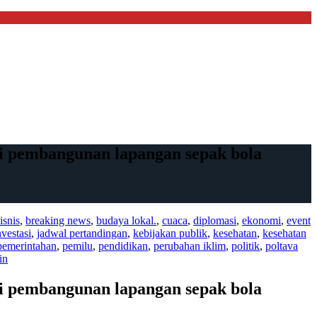
i pembangunan lapangan sepak bola
isnis
,
breaking news
,
budaya lokal.
,
cuaca
,
diplomasi
,
ekonomi
,
event
nvestasi
,
jadwal pertandingan
,
kebijakan publik
,
kesehatan
,
kesehatan
pemerintahan
,
pemilu
,
pendidikan
,
perubahan iklim
,
politik
,
poltava
in
i pembangunan lapangan sepak bola