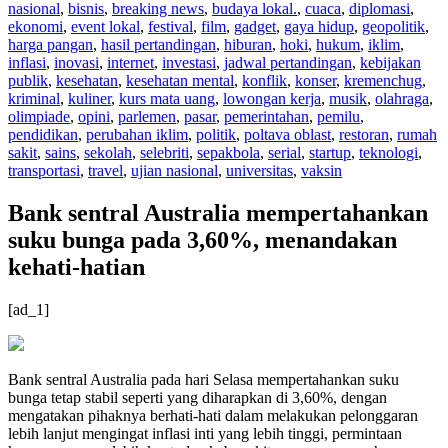
nasional
,
bisnis
,
breaking news
,
budaya lokal.
,
cuaca
,
diplomasi
,
ekonomi
,
event lokal
,
festival
,
film
,
gadget
,
gaya hidup
,
geopolitik
,
harga pangan
,
hasil pertandingan
,
hiburan
,
hoki
,
hukum
,
iklim
,
inflasi
,
inovasi
,
internet
,
investasi
,
jadwal pertandingan
,
kebijakan
publik
,
kesehatan
,
kesehatan mental
,
konflik
,
konser
,
kremenchug
,
kriminal
,
kuliner
,
kurs mata uang
,
lowongan kerja
,
musik
,
olahraga
,
olimpiade
,
opini
,
parlemen
,
pasar
,
pemerintahan
,
pemilu
,
pendidikan
,
perubahan iklim
,
politik
,
poltava oblast
,
restoran
,
rumah
sakit
,
sains
,
sekolah
,
selebriti
,
sepakbola
,
serial
,
startup
,
teknologi
,
transportasi
,
travel
,
ujian nasional
,
universitas
,
vaksin
Bank sentral Australia mempertahankan
suku bunga pada 3,60%, menandakan
kehati-hatian
[ad_1]
Bank sentral Australia pada hari Selasa mempertahankan suku
bunga tetap stabil seperti yang diharapkan di 3,60%, dengan
mengatakan pihaknya berhati-hati dalam melakukan pelonggaran
lebih lanjut mengingat inflasi inti yang lebih tinggi, permintaan