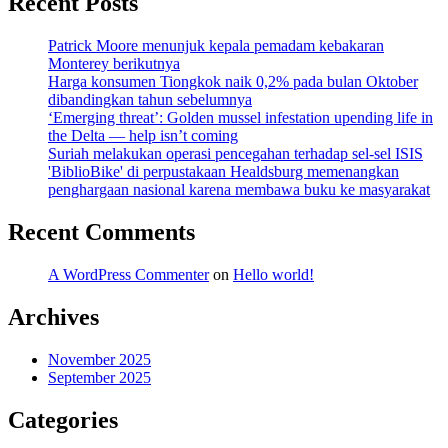
Recent Posts
Patrick Moore menunjuk kepala pemadam kebakaran
Monterey berikutnya
Harga konsumen Tiongkok naik 0,2% pada bulan Oktober
dibandingkan tahun sebelumnya
‘Emerging threat’: Golden mussel infestation upending life in
the Delta — help isn’t coming
Suriah melakukan operasi pencegahan terhadap sel-sel ISIS
'BiblioBike' di perpustakaan Healdsburg memenangkan
penghargaan nasional karena membawa buku ke masyarakat
Recent Comments
A WordPress Commenter
on
Hello world!
Archives
November 2025
September 2025
Categories