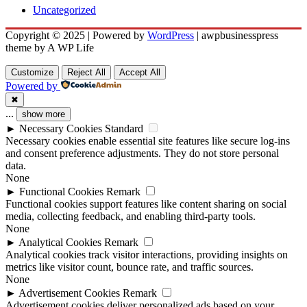
Uncategorized
Copyright © 2025 | Powered by
WordPress
|
awpbusinesspress
theme by A WP Life
Customize
Reject All
Accept All
Powered by
✖
...
show more
►
Necessary Cookies
Standard
Necessary cookies enable essential site features like secure log-ins
and consent preference adjustments. They do not store personal
data.
None
►
Functional Cookies
Remark
Functional cookies support features like content sharing on social
media, collecting feedback, and enabling third-party tools.
None
►
Analytical Cookies
Remark
Analytical cookies track visitor interactions, providing insights on
metrics like visitor count, bounce rate, and traffic sources.
None
►
Advertisement Cookies
Remark
Advertisement cookies deliver personalized ads based on your