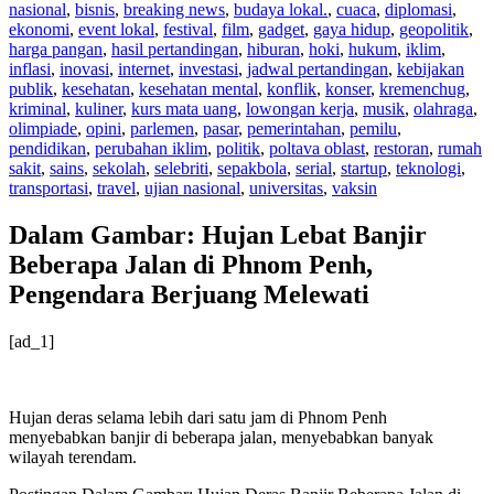
nasional
,
bisnis
,
breaking news
,
budaya lokal.
,
cuaca
,
diplomasi
,
ekonomi
,
event lokal
,
festival
,
film
,
gadget
,
gaya hidup
,
geopolitik
,
harga pangan
,
hasil pertandingan
,
hiburan
,
hoki
,
hukum
,
iklim
,
inflasi
,
inovasi
,
internet
,
investasi
,
jadwal pertandingan
,
kebijakan
publik
,
kesehatan
,
kesehatan mental
,
konflik
,
konser
,
kremenchug
,
kriminal
,
kuliner
,
kurs mata uang
,
lowongan kerja
,
musik
,
olahraga
,
olimpiade
,
opini
,
parlemen
,
pasar
,
pemerintahan
,
pemilu
,
pendidikan
,
perubahan iklim
,
politik
,
poltava oblast
,
restoran
,
rumah
sakit
,
sains
,
sekolah
,
selebriti
,
sepakbola
,
serial
,
startup
,
teknologi
,
transportasi
,
travel
,
ujian nasional
,
universitas
,
vaksin
Dalam Gambar: Hujan Lebat Banjir
Beberapa Jalan di Phnom Penh,
Pengendara Berjuang Melewati
[ad_1]
Hujan deras selama lebih dari satu jam di Phnom Penh
menyebabkan banjir di beberapa jalan, menyebabkan banyak
wilayah terendam.