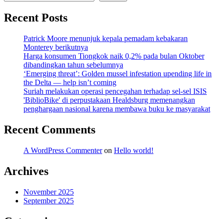
Recent Posts
Patrick Moore menunjuk kepala pemadam kebakaran
Monterey berikutnya
Harga konsumen Tiongkok naik 0,2% pada bulan Oktober
dibandingkan tahun sebelumnya
‘Emerging threat’: Golden mussel infestation upending life in
the Delta — help isn’t coming
Suriah melakukan operasi pencegahan terhadap sel-sel ISIS
'BiblioBike' di perpustakaan Healdsburg memenangkan
penghargaan nasional karena membawa buku ke masyarakat
Recent Comments
A WordPress Commenter
on
Hello world!
Archives
November 2025
September 2025