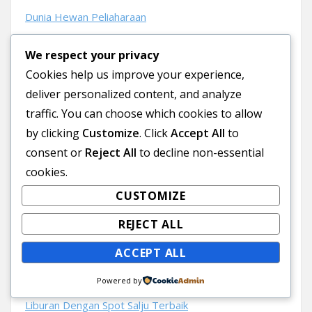
Dunia Hewan Peliaharaan
Vila Dan Spa Di Bali
We respect your privacy
Cookies help us improve your experience,
Dan Alat Music
deliver personalized content, and analyze
traffic. You can choose which cookies to allow
Info Dokter Dan Kesehatan Blog
by clicking
Customize
. Click
Accept All
to
Praktek Kesehatan
consent or
Reject All
to decline non-essential
cookies.
Hardware Dan SoftWare Komputer
CUSTOMIZE
Racing Game & Virtual Game
REJECT ALL
Arcade Game Dan Virtual Racing
ACCEPT ALL
Perternakan Blog
Powered by
Liburan Dengan Spot Salju Terbaik