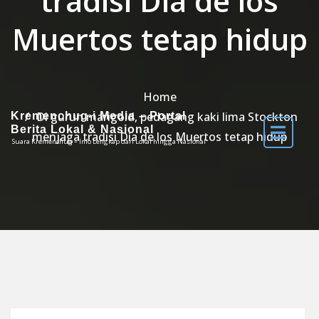
tradisi Día de los
Muertos tetap hidup
Home
Di gurun marigold, pedagang kaki lima Stockton
Kremenchug-i Media – Portal
Berita Lokal & Nasional
menjaga tradisi Día de los Muertos tetap hidup
Suara Kremenchug – Info Lengkap dari Lokal hingga Nasional