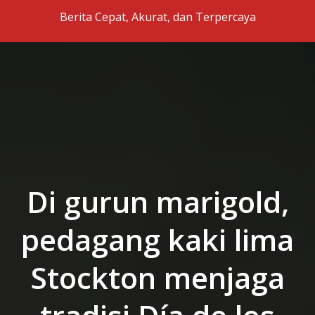
Skip to the content
Berita Cepat, Akurat, dan Terpercaya
Di gurun marigold,
pedagang kaki lima
Stockton menjaga