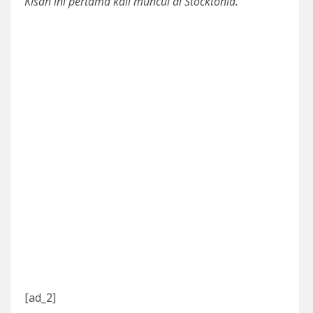
Kisah ini pertama kali muncul di Stocktonia.
[ad_2]