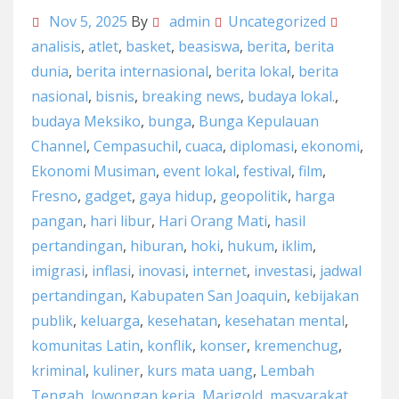
Nov 5, 2025
By
admin
Uncategorized
analisis
,
atlet
,
basket
,
beasiswa
,
berita
,
berita
dunia
,
berita internasional
,
berita lokal
,
berita
nasional
,
bisnis
,
breaking news
,
budaya lokal.
,
budaya Meksiko
,
bunga
,
Bunga Kepulauan
Channel
,
Cempasuchil
,
cuaca
,
diplomasi
,
ekonomi
,
Ekonomi Musiman
,
event lokal
,
festival
,
film
,
Fresno
,
gadget
,
gaya hidup
,
geopolitik
,
harga
pangan
,
hari libur
,
Hari Orang Mati
,
hasil
pertandingan
,
hiburan
,
hoki
,
hukum
,
iklim
,
imigrasi
,
inflasi
,
inovasi
,
internet
,
investasi
,
jadwal
pertandingan
,
Kabupaten San Joaquin
,
kebijakan
publik
,
keluarga
,
kesehatan
,
kesehatan mental
,
komunitas Latin
,
konflik
,
konser
,
kremenchug
,
kriminal
,
kuliner
,
kurs mata uang
,
Lembah
Tengah
,
lowongan kerja
,
Marigold
,
masyarakat
,