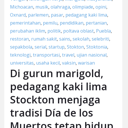
Michoacan
,
musik
,
olahraga
,
olimpiade
,
opini
,
Oxnard
,
parlemen
,
pasar
,
pedagang kaki lima
,
pemerintahan
,
pemilu
,
pendidikan
,
pertanian
,
perubahan iklim
,
politik
,
poltava oblast
,
Puebla
,
restoran
,
rumah sakit
,
sains
,
sekolah
,
selebriti
,
sepakbola
,
serial
,
startup
,
Stokton
,
Stoktonia
,
teknologi
,
transportasi
,
travel
,
ujian nasional
,
universitas
,
usaha kecil
,
vaksin
,
warisan
Di gurun marigold,
pedagang kaki lima
Stockton menjaga
tradisi Día de los
Muertos tetap hidup