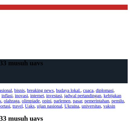
 33 musuh uavs
asional
,
bisnis
,
breaking news
,
budaya lokal.
,
cuaca
,
diplomasi
,
,
inflasi
,
inovasi
,
internet
,
investasi
,
jadwal pertandingan
,
kebijakan
k
,
olahraga
,
olimpiade
,
opini
,
parlemen
,
pasar
,
pemerintahan
,
pemilu
,
ortasi
,
travel
,
Uaks
,
ujian nasional
,
Ukraina
,
universitas
,
vaksin
 33 musuh uavs