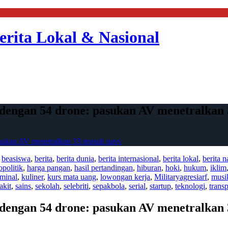
erita Lokal & Nasional
dengan 54 drone: pasukan AV menetralkan
asukan AV menetralkan 33 musuh uavs
,
beasiswa
,
berita
,
berita dunia
,
berita internasional
,
berita lokal
,
berita n
opolitik
,
harga pangan
,
hasil pertandingan
,
hiburan
,
hoki
,
hukum
,
iklim
iminal
,
kuliner
,
kurs mata uang
,
lowongan kerja
,
Militaryagresiarf
,
musi
akit
,
sains
,
sekolah
,
selebriti
,
sepakbola
,
serial
,
startup
,
teknologi
,
transp
dengan 54 drone: pasukan AV menetralkan