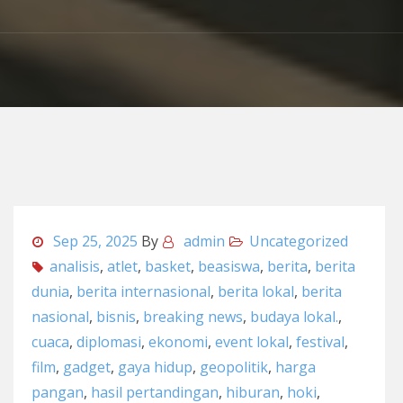
Sep 25, 2025
By
admin
Uncategorized
analisis
,
atlet
,
basket
,
beasiswa
,
berita
,
berita
dunia
,
berita internasional
,
berita lokal
,
berita
nasional
,
bisnis
,
breaking news
,
budaya lokal.
,
cuaca
,
diplomasi
,
ekonomi
,
event lokal
,
festival
,
film
,
gadget
,
gaya hidup
,
geopolitik
,
harga
pangan
,
hasil pertandingan
,
hiburan
,
hoki
,