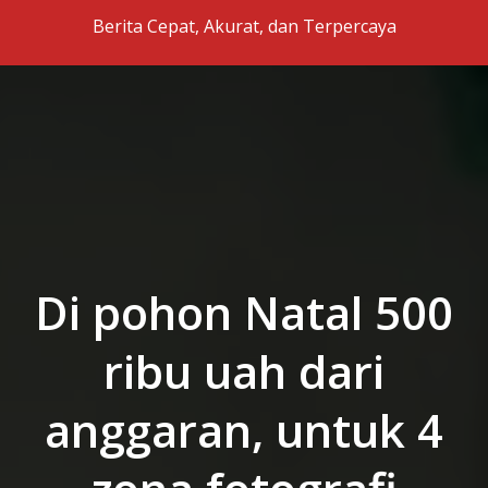
Skip to the content
Berita Cepat, Akurat, dan Terpercaya
Di pohon Natal 500
ribu uah dari
anggaran, untuk 4