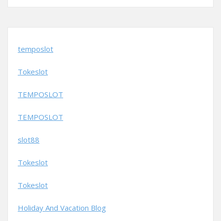
temposlot
Tokeslot
TEMPOSLOT
TEMPOSLOT
slot88
Tokeslot
Tokeslot
Holiday And Vacation Blog