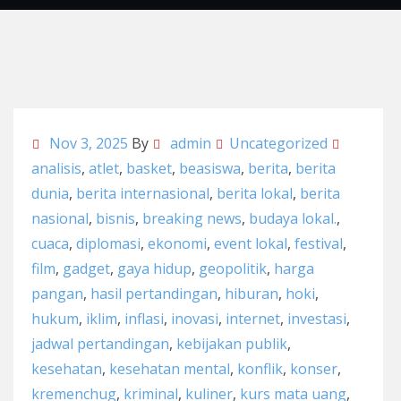
Nov 3, 2025
By
admin
Uncategorized
analisis
,
atlet
,
basket
,
beasiswa
,
berita
,
berita
dunia
,
berita internasional
,
berita lokal
,
berita
nasional
,
bisnis
,
breaking news
,
budaya lokal.
,
cuaca
,
diplomasi
,
ekonomi
,
event lokal
,
festival
,
film
,
gadget
,
gaya hidup
,
geopolitik
,
harga
pangan
,
hasil pertandingan
,
hiburan
,
hoki
,
hukum
,
iklim
,
inflasi
,
inovasi
,
internet
,
investasi
,
jadwal pertandingan
,
kebijakan publik
,
kesehatan
,
kesehatan mental
,
konflik
,
konser
,
kremenchug
,
kriminal
,
kuliner
,
kurs mata uang
,