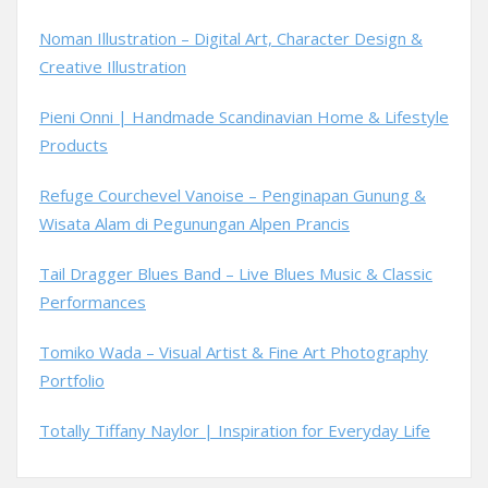
Noman Illustration – Digital Art, Character Design &
Creative Illustration
Pieni Onni | Handmade Scandinavian Home & Lifestyle
Products
Refuge Courchevel Vanoise – Penginapan Gunung &
Wisata Alam di Pegunungan Alpen Prancis
Tail Dragger Blues Band – Live Blues Music & Classic
Performances
Tomiko Wada – Visual Artist & Fine Art Photography
Portfolio
Totally Tiffany Naylor | Inspiration for Everyday Life