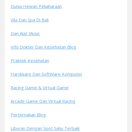
Dunia Hewan Peliaharaan
Vila Dan Spa Di Bali
Dan Alat Music
Info Dokter Dan Kesehatan Blog
Praktek Kesehatan
Hardware Dan SoftWare Komputer
Racing Game & Virtual Game
Arcade Game Dan Virtual Racing
Perternakan Blog
Liburan Dengan Spot Salju Terbaik