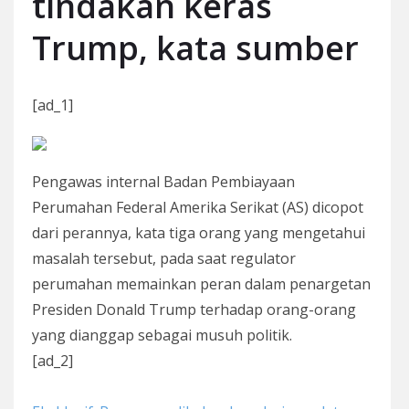
tindakan keras
Trump, kata sumber
[ad_1]
Pengawas internal Badan Pembiayaan
Perumahan Federal Amerika Serikat (AS) dicopot
dari perannya, kata tiga orang yang mengetahui
masalah tersebut, pada saat regulator
perumahan memainkan peran dalam penargetan
Presiden Donald Trump terhadap orang-orang
yang dianggap sebagai musuh politik.
[ad_2]