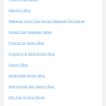
Maestro Blog
Makanan Lezat Dan Resep Makanan Restauran
Resep Dan Makanan Sehat
Podcast & News Blog
Property & Real Estate Blog
Esport Blog
BasketBall Jurney Blog
Andromeda dan Galaxy Blog
Film Dan Drama Movie