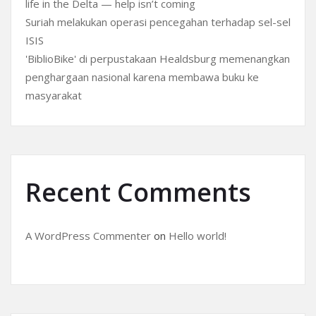
life in the Delta — help isn’t coming
Suriah melakukan operasi pencegahan terhadap sel-sel
ISIS
'BiblioBike' di perpustakaan Healdsburg memenangkan
penghargaan nasional karena membawa buku ke
masyarakat
Recent Comments
A WordPress Commenter
on
Hello world!