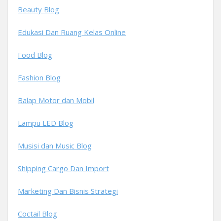
Beauty Blog
Edukasi Dan Ruang Kelas Online
Food Blog
Fashion Blog
Balap Motor dan Mobil
Lampu LED Blog
Musisi dan Music Blog
Shipping Cargo Dan Import
Marketing Dan Bisnis Strategi
Coctail Blog