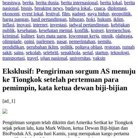
beasiswa
,
berita
,
berita dunia
,
berita internasional
,
berita lokal
,
berita
nasional
,
bisnis
,
breaking news
,
budaya lokal.
,
cuaca
,
diplomasi
,
ekonomi
,
event lokal
,
festival
,
film
,
gadget
,
gaya hidup
,
geopolitik
,
harga pangan
,
hasil pertandingan
,
hiburan
,
hoki
,
hukum
,
iklim
,
inflasi
,
inovasi
,
internet
,
investasi
,
jadwal pertandingan
,
kebijakan
publik
,
kesehatan
,
kesehatan mental
,
konflik
,
konser
,
kremenchug
,
kriminal
,
kuliner
,
kurs mata uang
,
lowongan kerja
,
musik
,
olahraga
,
olimpiade
,
opini
,
parlemen
,
pasar
,
pemerintahan
,
pemilu
,
pendidikan
,
perubahan iklim
,
politik
,
poltava oblast
,
restoran
,
rumah
sakit
,
sains
,
sekolah
,
selebriti
,
sepakbola
,
serial
,
startup
,
teknologi
,
transportasi
,
travel
,
ujian nasional
,
universitas
,
vaksin
Eksklusif: Pengiriman sorgum AS menuju
ke Tiongkok setelah pertemuan para
pemimpin, kata ketua dewan biji-bijian
[ad_1]
Pengiriman sorgum telah dikirim dari Amerika Serikat ke Tiongkok
sejak pekan lalu, kata Mark Wilson, ketua Dewan Biji-bijian dan
BioProduk AS, pada hari Kamis, yang merupakan kargo pertama