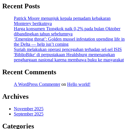
Recent Posts
Patrick Moore menunjuk kepala pemadam kebakaran
Monterey berikutnya
Harga konsumen Tiongkok naik 0,2% pada bulan Oktober
dibandingkan tahun sebelumnya
‘Emerging threat’: Golden mussel infestation upending life in
the Delta — help isn’t coming
Suriah melakukan operasi pencegahan terhadap sel-sel ISIS
'BiblioBike' di perpustakaan Healdsburg memenangkan
penghargaan nasional karena membawa buku ke masyarakat
Recent Comments
A WordPress Commenter
on
Hello world!
Archives
November 2025
September 2025
Categories