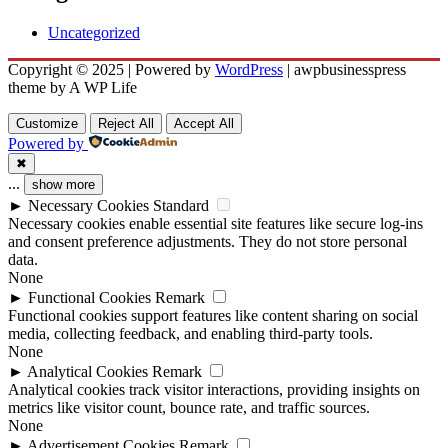
Uncategorized
Copyright © 2025 | Powered by
WordPress
|
awpbusinesspress
theme by A WP Life
Customize
Reject All
Accept All
Powered by
✖
...
show more
►
Necessary Cookies
Standard
Necessary cookies enable essential site features like secure log-ins
and consent preference adjustments. They do not store personal
data.
None
►
Functional Cookies
Remark
Functional cookies support features like content sharing on social
media, collecting feedback, and enabling third-party tools.
None
►
Analytical Cookies
Remark
Analytical cookies track visitor interactions, providing insights on
metrics like visitor count, bounce rate, and traffic sources.
None
►
Advertisement Cookies
Remark