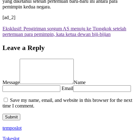
yang diketahui setelah pertemuan baru-baru ini antara para
pemimpin kedua negara.
[ad_2]
Eksklusif: Pengiriman sorgum AS menuju ke Tiongkok setelah
pertemuan para pemimpin, kata ketua dewan biji-bijian
Leave a Reply
Message
Name
Email
Save my name, email, and website in this browser for the next
time I comment.
temposlot
Tokeslot