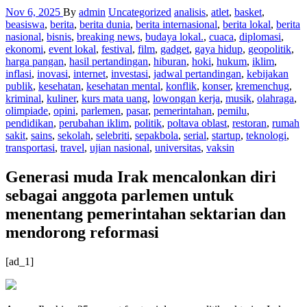
Nov 6, 2025
By
admin
Uncategorized
analisis
,
atlet
,
basket
,
beasiswa
,
berita
,
berita dunia
,
berita internasional
,
berita lokal
,
berita
nasional
,
bisnis
,
breaking news
,
budaya lokal.
,
cuaca
,
diplomasi
,
ekonomi
,
event lokal
,
festival
,
film
,
gadget
,
gaya hidup
,
geopolitik
,
harga pangan
,
hasil pertandingan
,
hiburan
,
hoki
,
hukum
,
iklim
,
inflasi
,
inovasi
,
internet
,
investasi
,
jadwal pertandingan
,
kebijakan
publik
,
kesehatan
,
kesehatan mental
,
konflik
,
konser
,
kremenchug
,
kriminal
,
kuliner
,
kurs mata uang
,
lowongan kerja
,
musik
,
olahraga
,
olimpiade
,
opini
,
parlemen
,
pasar
,
pemerintahan
,
pemilu
,
pendidikan
,
perubahan iklim
,
politik
,
poltava oblast
,
restoran
,
rumah
sakit
,
sains
,
sekolah
,
selebriti
,
sepakbola
,
serial
,
startup
,
teknologi
,
transportasi
,
travel
,
ujian nasional
,
universitas
,
vaksin
Generasi muda Irak mencalonkan diri
sebagai anggota parlemen untuk
menentang pemerintahan sektarian dan
mendorong reformasi
[ad_1]