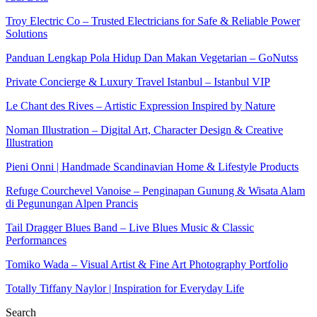
Troy Electric Co – Trusted Electricians for Safe & Reliable Power
Solutions
Panduan Lengkap Pola Hidup Dan Makan Vegetarian – GoNutss
Private Concierge & Luxury Travel Istanbul – Istanbul VIP
Le Chant des Rives – Artistic Expression Inspired by Nature
Noman Illustration – Digital Art, Character Design & Creative
Illustration
Pieni Onni | Handmade Scandinavian Home & Lifestyle Products
Refuge Courchevel Vanoise – Penginapan Gunung & Wisata Alam
di Pegunungan Alpen Prancis
Tail Dragger Blues Band – Live Blues Music & Classic
Performances
Tomiko Wada – Visual Artist & Fine Art Photography Portfolio
Totally Tiffany Naylor | Inspiration for Everyday Life
Search