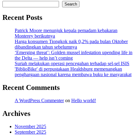
Search
Recent Posts
Patrick Moore menunjuk kepala pemadam kebakaran
Monterey berikutnya
Harga konsumen Tiongkok naik 0,2% pada bulan Oktober
dibandingkan tahun sebelumnya
‘Emerging threat’: Golden mussel infestation upending life in
the Delta — help isn’t coming
Suriah melakukan operasi pencegahan terhadap sel-sel ISIS
'BiblioBike' di perpustakaan Healdsburg memenangkan
penghargaan nasional karena membawa buku ke masyarakat
Recent Comments
A WordPress Commenter
on
Hello world!
Archives
November 2025
September 2025