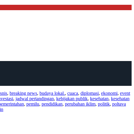
snis
,
breaking news
,
budaya lokal.
,
cuaca
,
diplomasi
,
ekonomi
,
event
nvestasi
,
jadwal pertandingan
,
kebijakan publik
,
kesehatan
,
kesehatan
pemerintahan
,
pemilu
,
pendidikan
,
perubahan iklim
,
politik
,
poltava
in