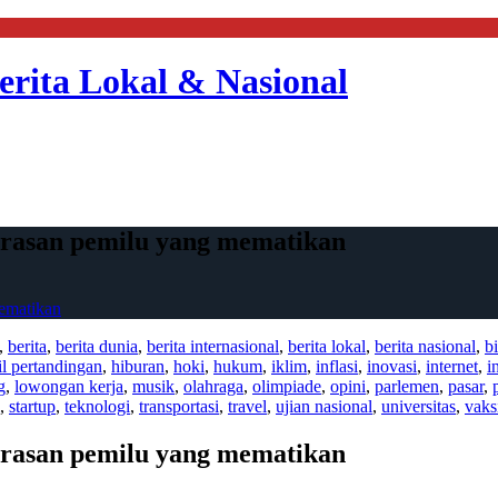
erita Lokal & Nasional
kerasan pemilu yang mematikan
mematikan
,
berita
,
berita dunia
,
berita internasional
,
berita lokal
,
berita nasional
,
bi
il pertandingan
,
hiburan
,
hoki
,
hukum
,
iklim
,
inflasi
,
inovasi
,
internet
,
i
g
,
lowongan kerja
,
musik
,
olahraga
,
olimpiade
,
opini
,
parlemen
,
pasar
,
,
startup
,
teknologi
,
transportasi
,
travel
,
ujian nasional
,
universitas
,
vaks
kerasan pemilu yang mematikan