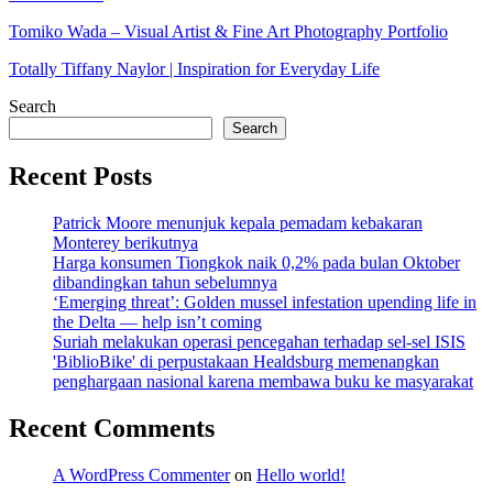
Tomiko Wada – Visual Artist & Fine Art Photography Portfolio
Totally Tiffany Naylor | Inspiration for Everyday Life
Search
Search
Recent Posts
Patrick Moore menunjuk kepala pemadam kebakaran
Monterey berikutnya
Harga konsumen Tiongkok naik 0,2% pada bulan Oktober
dibandingkan tahun sebelumnya
‘Emerging threat’: Golden mussel infestation upending life in
the Delta — help isn’t coming
Suriah melakukan operasi pencegahan terhadap sel-sel ISIS
'BiblioBike' di perpustakaan Healdsburg memenangkan
penghargaan nasional karena membawa buku ke masyarakat
Recent Comments
A WordPress Commenter
on
Hello world!