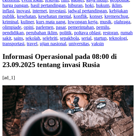
harga pangan
,
hasil pertandingan
,
hiburan
,
hoki
,
hukum
,
iklim
,
inflasi
,
inovasi
,
internet
,
investasi
,
jadwal pertandingan
,
kebijakan
publik
,
kesehatan
,
kesehatan mental
,
konflik
,
konser
,
kremenchug
,
kriminal
,
kuliner
,
kurs mata uang
,
lowongan kerja
,
musik
,
olahraga
,
olimpiade
,
opini
,
parlemen
,
pasar
,
pemerintahan
,
pemilu
,
pendidikan
,
perubahan iklim
,
politik
,
poltava oblast
,
restoran
,
rumah
sakit
,
sains
,
sekolah
,
selebriti
,
sepakbola
,
serial
,
startup
,
teknologi
,
transportasi
,
travel
,
ujian nasional
,
universitas
,
vaksin
Informasi Operasional pada 08:00 di
23.09.2025 tentang invasi Rusia
[ad_1]