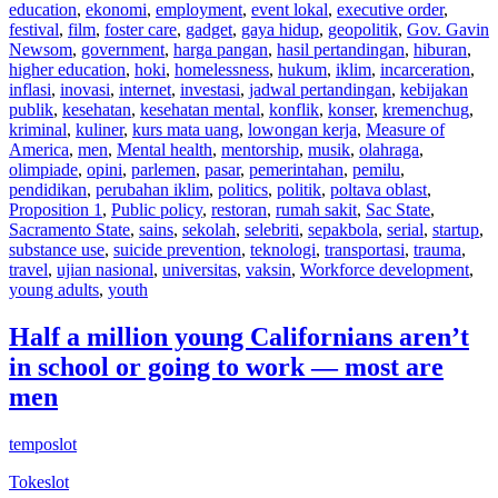
education
,
ekonomi
,
employment
,
event lokal
,
executive order
,
festival
,
film
,
foster care
,
gadget
,
gaya hidup
,
geopolitik
,
Gov. Gavin
Newsom
,
government
,
harga pangan
,
hasil pertandingan
,
hiburan
,
higher education
,
hoki
,
homelessness
,
hukum
,
iklim
,
incarceration
,
inflasi
,
inovasi
,
internet
,
investasi
,
jadwal pertandingan
,
kebijakan
publik
,
kesehatan
,
kesehatan mental
,
konflik
,
konser
,
kremenchug
,
kriminal
,
kuliner
,
kurs mata uang
,
lowongan kerja
,
Measure of
America
,
men
,
Mental health
,
mentorship
,
musik
,
olahraga
,
olimpiade
,
opini
,
parlemen
,
pasar
,
pemerintahan
,
pemilu
,
pendidikan
,
perubahan iklim
,
politics
,
politik
,
poltava oblast
,
Proposition 1
,
Public policy
,
restoran
,
rumah sakit
,
Sac State
,
Sacramento State
,
sains
,
sekolah
,
selebriti
,
sepakbola
,
serial
,
startup
,
substance use
,
suicide prevention
,
teknologi
,
transportasi
,
trauma
,
travel
,
ujian nasional
,
universitas
,
vaksin
,
Workforce development
,
young adults
,
youth
Half a million young Californians aren’t
in school or going to work — most are
men
temposlot
Tokeslot