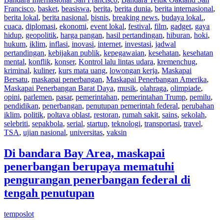
Francisco
,
basket
,
beasiswa
,
berita
,
berita dunia
,
berita internasional
,
berita lokal
,
berita nasional
,
bisnis
,
breaking news
,
budaya lokal.
,
cuaca
,
diplomasi
,
ekonomi
,
event lokal
,
festival
,
film
,
gadget
,
gaya
hidup
,
geopolitik
,
harga pangan
,
hasil pertandingan
,
hiburan
,
hoki
,
hukum
,
iklim
,
inflasi
,
inovasi
,
internet
,
investasi
,
jadwal
pertandingan
,
kebijakan publik
,
kepegawaian
,
kesehatan
,
kesehatan
mental
,
konflik
,
konser
,
Kontrol lalu lintas udara
,
kremenchug
,
kriminal
,
kuliner
,
kurs mata uang
,
lowongan kerja
,
Maskapai
Bersatu
,
maskapai penerbangan
,
Maskapai Penerbangan Amerika
,
Maskapai Penerbangan Barat Daya
,
musik
,
olahraga
,
olimpiade
,
opini
,
parlemen
,
pasar
,
pemerintahan
,
pemerintahan Trump
,
pemilu
,
pendidikan
,
penerbangan
,
penutupan pemerintah federal
,
perubahan
iklim
,
politik
,
poltava oblast
,
restoran
,
rumah sakit
,
sains
,
sekolah
,
selebriti
,
sepakbola
,
serial
,
startup
,
teknologi
,
transportasi
,
travel
,
TSA
,
ujian nasional
,
universitas
,
vaksin
Di bandara Bay Area, maskapai
penerbangan berupaya mematuhi
pengurangan penerbangan federal di
tengah penutupan
temposlot