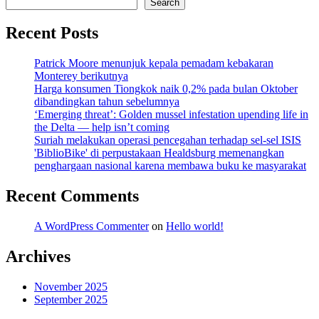
Search
Recent Posts
Patrick Moore menunjuk kepala pemadam kebakaran
Monterey berikutnya
Harga konsumen Tiongkok naik 0,2% pada bulan Oktober
dibandingkan tahun sebelumnya
‘Emerging threat’: Golden mussel infestation upending life in
the Delta — help isn’t coming
Suriah melakukan operasi pencegahan terhadap sel-sel ISIS
'BiblioBike' di perpustakaan Healdsburg memenangkan
penghargaan nasional karena membawa buku ke masyarakat
Recent Comments
A WordPress Commenter
on
Hello world!
Archives
November 2025
September 2025