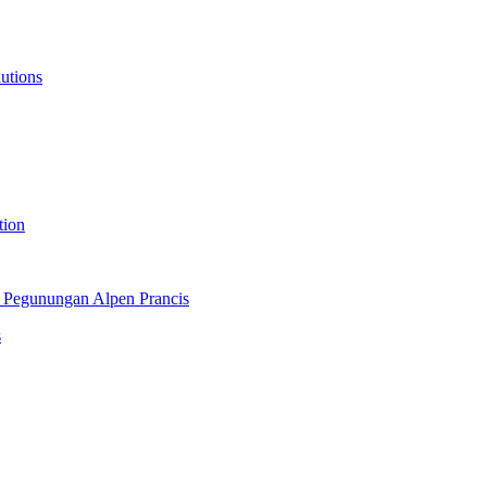
lutions
tion
 Pegunungan Alpen Prancis
s