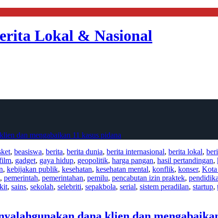
erita Lokal & Nasional
klien dan mengabaikan 11 kasus pidana
sket
,
beasiswa
,
berita
,
berita dunia
,
berita internasional
,
berita lokal
,
ber
film
,
gadget
,
gaya hidup
,
geopolitik
,
harga pangan
,
hasil pertandingan
,
n
,
kebijakan publik
,
kesehatan
,
kesehatan mental
,
konflik
,
konser
,
Kota
,
pemerintah
,
pemerintahan
,
pemilu
,
pencabutan izin praktek
,
pendidik
kit
,
sains
,
sekolah
,
selebriti
,
sepakbola
,
serial
,
sistem peradilan
,
startup
,
nyalahgunakan dana klien dan mengabaikan