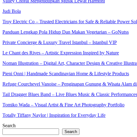
Valley Choral Menghidupkan Musik Lewat Harmoni
Judi Bola
Troy Electric Co – Trusted Electricians for Safe & Reliable Power So
Panduan Lengkap Pola Hidup Dan Makan Vegetarian – GoNutss
Private Concierge & Luxury Travel Istanbul – Istanbul VIP
Le Chant des Rives – Artistic Expression Inspired by Nature
Noman Illustration – Digital Art, Character Design & Creative Illustra
Pieni Onni | Handmade Scandinavian Home & Lifestyle Products
Refuge Courchevel Vanoise – Penginapan Gunung & Wisata Alam di
Tail Dragger Blues Band – Live Blues Music & Classic Performance
Tomiko Wada – Visual Artist & Fine Art Photography Portfolio
Totally Tiffany Naylor | Inspiration for Everyday Life
Search
Search