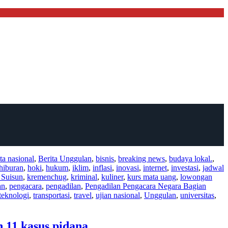
ita nasional
,
Berita Unggulan
,
bisnis
,
breaking news
,
budaya lokal.
,
hiburan
,
hoki
,
hukum
,
iklim
,
inflasi
,
inovasi
,
internet
,
investasi
,
jadwal
 Suisun
,
kremenchug
,
kriminal
,
kuliner
,
kurs mata uang
,
lowongan
an
,
pengacara
,
pengadilan
,
Pengadilan Pengacara Negara Bagian
teknologi
,
transportasi
,
travel
,
ujian nasional
,
Unggulan
,
universitas
,
 11 kasus pidana