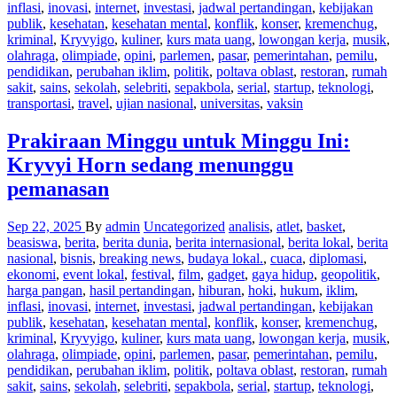
inflasi
,
inovasi
,
internet
,
investasi
,
jadwal pertandingan
,
kebijakan
publik
,
kesehatan
,
kesehatan mental
,
konflik
,
konser
,
kremenchug
,
kriminal
,
Kryvyigo
,
kuliner
,
kurs mata uang
,
lowongan kerja
,
musik
,
olahraga
,
olimpiade
,
opini
,
parlemen
,
pasar
,
pemerintahan
,
pemilu
,
pendidikan
,
perubahan iklim
,
politik
,
poltava oblast
,
restoran
,
rumah
sakit
,
sains
,
sekolah
,
selebriti
,
sepakbola
,
serial
,
startup
,
teknologi
,
transportasi
,
travel
,
ujian nasional
,
universitas
,
vaksin
Prakiraan Minggu untuk Minggu Ini:
Kryvyi Horn sedang menunggu
pemanasan
Sep 22, 2025
By
admin
Uncategorized
analisis
,
atlet
,
basket
,
beasiswa
,
berita
,
berita dunia
,
berita internasional
,
berita lokal
,
berita
nasional
,
bisnis
,
breaking news
,
budaya lokal.
,
cuaca
,
diplomasi
,
ekonomi
,
event lokal
,
festival
,
film
,
gadget
,
gaya hidup
,
geopolitik
,
harga pangan
,
hasil pertandingan
,
hiburan
,
hoki
,
hukum
,
iklim
,
inflasi
,
inovasi
,
internet
,
investasi
,
jadwal pertandingan
,
kebijakan
publik
,
kesehatan
,
kesehatan mental
,
konflik
,
konser
,
kremenchug
,
kriminal
,
Kryvyigo
,
kuliner
,
kurs mata uang
,
lowongan kerja
,
musik
,
olahraga
,
olimpiade
,
opini
,
parlemen
,
pasar
,
pemerintahan
,
pemilu
,
pendidikan
,
perubahan iklim
,
politik
,
poltava oblast
,
restoran
,
rumah
sakit
,
sains
,
sekolah
,
selebriti
,
sepakbola
,
serial
,
startup
,
teknologi
,