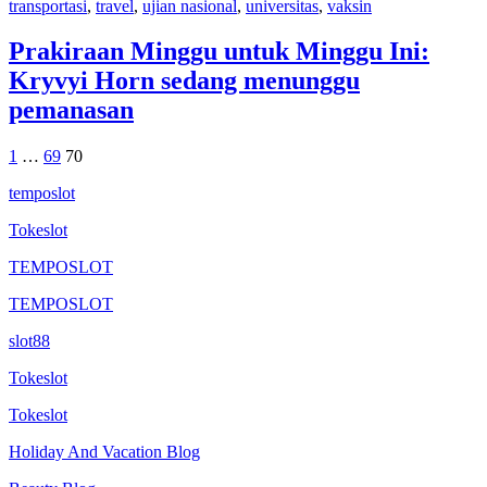
transportasi
,
travel
,
ujian nasional
,
universitas
,
vaksin
Prakiraan Minggu untuk Minggu Ini:
Kryvyi Horn sedang menunggu
pemanasan
Posts
1
…
69
70
pagination
temposlot
Tokeslot
TEMPOSLOT
TEMPOSLOT
slot88
Tokeslot
Tokeslot
Holiday And Vacation Blog