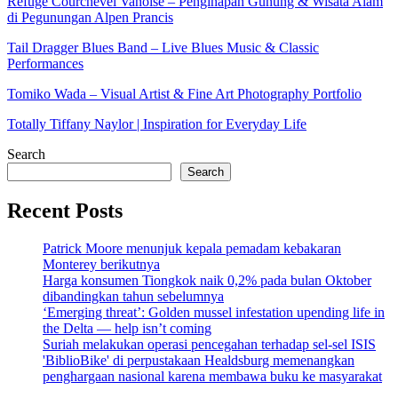
Refuge Courchevel Vanoise – Penginapan Gunung & Wisata Alam
di Pegunungan Alpen Prancis
Tail Dragger Blues Band – Live Blues Music & Classic
Performances
Tomiko Wada – Visual Artist & Fine Art Photography Portfolio
Totally Tiffany Naylor | Inspiration for Everyday Life
Search
Search
Recent Posts
Patrick Moore menunjuk kepala pemadam kebakaran
Monterey berikutnya
Harga konsumen Tiongkok naik 0,2% pada bulan Oktober
dibandingkan tahun sebelumnya
‘Emerging threat’: Golden mussel infestation upending life in
the Delta — help isn’t coming
Suriah melakukan operasi pencegahan terhadap sel-sel ISIS
'BiblioBike' di perpustakaan Healdsburg memenangkan
penghargaan nasional karena membawa buku ke masyarakat