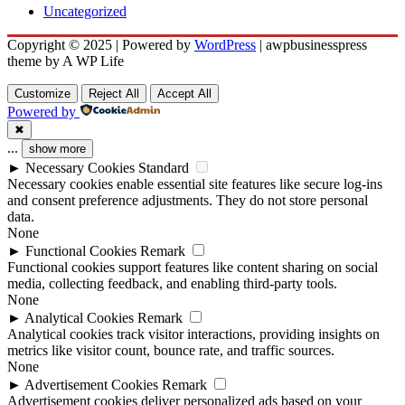
Uncategorized
Copyright © 2025 | Powered by
WordPress
|
awpbusinesspress
theme by A WP Life
Customize
Reject All
Accept All
Powered by
✖
...
show more
►
Necessary Cookies
Standard
Necessary cookies enable essential site features like secure log-ins
and consent preference adjustments. They do not store personal
data.
None
►
Functional Cookies
Remark
Functional cookies support features like content sharing on social
media, collecting feedback, and enabling third-party tools.
None
►
Analytical Cookies
Remark
Analytical cookies track visitor interactions, providing insights on
metrics like visitor count, bounce rate, and traffic sources.
None
►
Advertisement Cookies
Remark
Advertisement cookies deliver personalized ads based on your