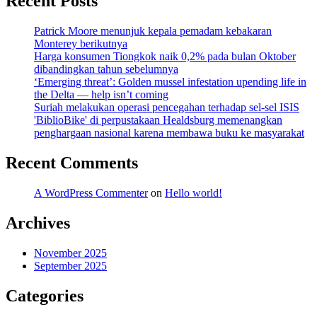
Recent Posts
Patrick Moore menunjuk kepala pemadam kebakaran
Monterey berikutnya
Harga konsumen Tiongkok naik 0,2% pada bulan Oktober
dibandingkan tahun sebelumnya
‘Emerging threat’: Golden mussel infestation upending life in
the Delta — help isn’t coming
Suriah melakukan operasi pencegahan terhadap sel-sel ISIS
'BiblioBike' di perpustakaan Healdsburg memenangkan
penghargaan nasional karena membawa buku ke masyarakat
Recent Comments
A WordPress Commenter
on
Hello world!
Archives
November 2025
September 2025
Categories