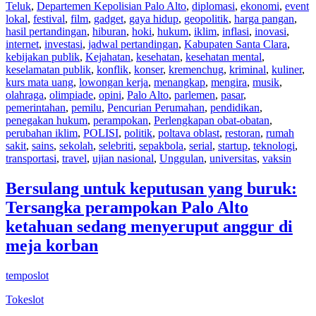
Teluk
,
Departemen Kepolisian Palo Alto
,
diplomasi
,
ekonomi
,
event
lokal
,
festival
,
film
,
gadget
,
gaya hidup
,
geopolitik
,
harga pangan
,
hasil pertandingan
,
hiburan
,
hoki
,
hukum
,
iklim
,
inflasi
,
inovasi
,
internet
,
investasi
,
jadwal pertandingan
,
Kabupaten Santa Clara
,
kebijakan publik
,
Kejahatan
,
kesehatan
,
kesehatan mental
,
keselamatan publik
,
konflik
,
konser
,
kremenchug
,
kriminal
,
kuliner
,
kurs mata uang
,
lowongan kerja
,
menangkap
,
mengira
,
musik
,
olahraga
,
olimpiade
,
opini
,
Palo Alto
,
parlemen
,
pasar
,
pemerintahan
,
pemilu
,
Pencurian Perumahan
,
pendidikan
,
penegakan hukum
,
perampokan
,
Perlengkapan obat-obatan
,
perubahan iklim
,
POLISI
,
politik
,
poltava oblast
,
restoran
,
rumah
sakit
,
sains
,
sekolah
,
selebriti
,
sepakbola
,
serial
,
startup
,
teknologi
,
transportasi
,
travel
,
ujian nasional
,
Unggulan
,
universitas
,
vaksin
Bersulang untuk keputusan yang buruk:
Tersangka perampokan Palo Alto
ketahuan sedang menyeruput anggur di
meja korban
temposlot
Tokeslot