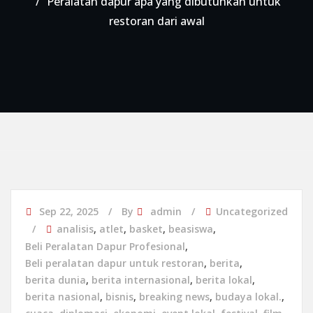
Peralatan dapur apa yang dibutuhkan untuk
restoran dari awal
Sep 22, 2025
By
admin
Uncategorized
analisis
,
atlet
,
basket
,
beasiswa
,
Beli Peralatan Dapur Profesional
,
Beli peralatan dapur untuk restoran
,
berita
,
berita dunia
,
berita internasional
,
berita lokal
,
berita nasional
,
bisnis
,
breaking news
,
budaya lokal.
,