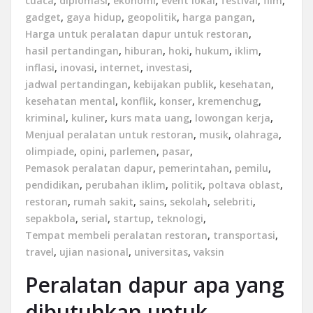
cuaca
,
diplomasi
,
ekonomi
,
event lokal
,
festival
,
film
,
gadget
,
gaya hidup
,
geopolitik
,
harga pangan
,
Harga untuk peralatan dapur untuk restoran
,
hasil pertandingan
,
hiburan
,
hoki
,
hukum
,
iklim
,
inflasi
,
inovasi
,
internet
,
investasi
,
jadwal pertandingan
,
kebijakan publik
,
kesehatan
,
kesehatan mental
,
konflik
,
konser
,
kremenchug
,
kriminal
,
kuliner
,
kurs mata uang
,
lowongan kerja
,
Menjual peralatan untuk restoran
,
musik
,
olahraga
,
olimpiade
,
opini
,
parlemen
,
pasar
,
Pemasok peralatan dapur
,
pemerintahan
,
pemilu
,
pendidikan
,
perubahan iklim
,
politik
,
poltava oblast
,
restoran
,
rumah sakit
,
sains
,
sekolah
,
selebriti
,
sepakbola
,
serial
,
startup
,
teknologi
,
Tempat membeli peralatan restoran
,
transportasi
,
travel
,
ujian nasional
,
universitas
,
vaksin
Peralatan dapur apa yang
dibutuhkan untuk