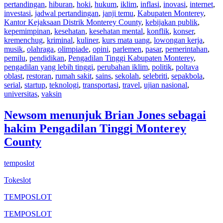
pertandingan
,
hiburan
,
hoki
,
hukum
,
iklim
,
inflasi
,
inovasi
,
internet
,
investasi
,
jadwal pertandingan
,
janji temu
,
Kabupaten Monterey
,
Kantor Kejaksaan Distrik Monterey County
,
kebijakan publik
,
kepemimpinan
,
kesehatan
,
kesehatan mental
,
konflik
,
konser
,
kremenchug
,
kriminal
,
kuliner
,
kurs mata uang
,
lowongan kerja
,
musik
,
olahraga
,
olimpiade
,
opini
,
parlemen
,
pasar
,
pemerintahan
,
pemilu
,
pendidikan
,
Pengadilan Tinggi Kabupaten Monterey
,
pengadilan yang lebih tinggi
,
perubahan iklim
,
politik
,
poltava
oblast
,
restoran
,
rumah sakit
,
sains
,
sekolah
,
selebriti
,
sepakbola
,
serial
,
startup
,
teknologi
,
transportasi
,
travel
,
ujian nasional
,
universitas
,
vaksin
Newsom menunjuk Brian Jones sebagai
hakim Pengadilan Tinggi Monterey
County
temposlot
Tokeslot
TEMPOSLOT
TEMPOSLOT