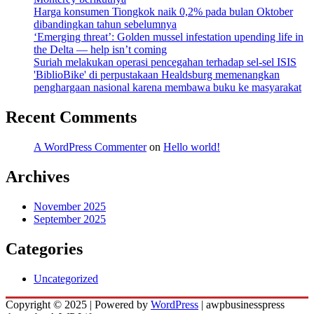
Harga konsumen Tiongkok naik 0,2% pada bulan Oktober
dibandingkan tahun sebelumnya
‘Emerging threat’: Golden mussel infestation upending life in
the Delta — help isn’t coming
Suriah melakukan operasi pencegahan terhadap sel-sel ISIS
'BiblioBike' di perpustakaan Healdsburg memenangkan
penghargaan nasional karena membawa buku ke masyarakat
Recent Comments
A WordPress Commenter
on
Hello world!
Archives
November 2025
September 2025
Categories
Uncategorized
Copyright © 2025 | Powered by
WordPress
|
awpbusinesspress