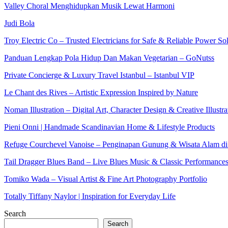
Valley Choral Menghidupkan Musik Lewat Harmoni
Judi Bola
Troy Electric Co – Trusted Electricians for Safe & Reliable Power So
Panduan Lengkap Pola Hidup Dan Makan Vegetarian – GoNutss
Private Concierge & Luxury Travel Istanbul – Istanbul VIP
Le Chant des Rives – Artistic Expression Inspired by Nature
Noman Illustration – Digital Art, Character Design & Creative Illustra
Pieni Onni | Handmade Scandinavian Home & Lifestyle Products
Refuge Courchevel Vanoise – Penginapan Gunung & Wisata Alam di
Tail Dragger Blues Band – Live Blues Music & Classic Performance
Tomiko Wada – Visual Artist & Fine Art Photography Portfolio
Totally Tiffany Naylor | Inspiration for Everyday Life
Search
Search