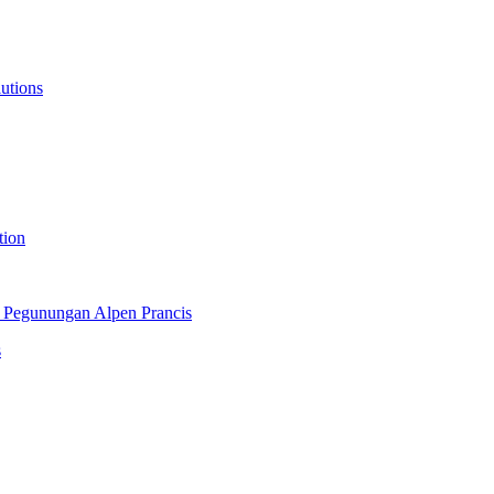
lutions
tion
 Pegunungan Alpen Prancis
s