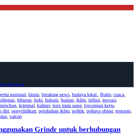
gan siswanya
berita nasional
,
bisnis
,
breaking news
,
budaya lokal.
,
Bukti
,
cuaca
,
andingan
,
hiburan
,
hoki
,
hukum
,
hunian
,
iklim
,
inflasi
,
inovasi
,
menchug
,
kriminal
,
kuliner
,
kurs mata uang
,
lowongan kerja
,
 diri
,
penyelidikan
,
perubahan iklim
,
politik
,
poltava oblast
,
restoran
,
itas
,
vaksin
enggunakan Grindr untuk berhubungan