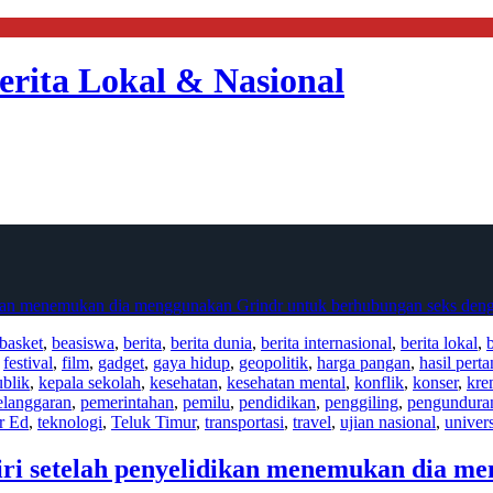
erita Lokal & Nasional
dikan menemukan dia menggunakan Grindr untuk berhubungan seks den
basket
,
beasiswa
,
berita
,
berita dunia
,
berita internasional
,
berita lokal
,
,
festival
,
film
,
gadget
,
gaya hidup
,
geopolitik
,
harga pangan
,
hasil pert
ublik
,
kepala sekolah
,
kesehatan
,
kesehatan mental
,
konflik
,
konser
,
kre
elanggaran
,
pemerintahan
,
pemilu
,
pendidikan
,
penggiling
,
pengunduran
r Ed
,
teknologi
,
Teluk Timur
,
transportasi
,
travel
,
ujian nasional
,
univers
iri setelah penyelidikan menemukan dia m