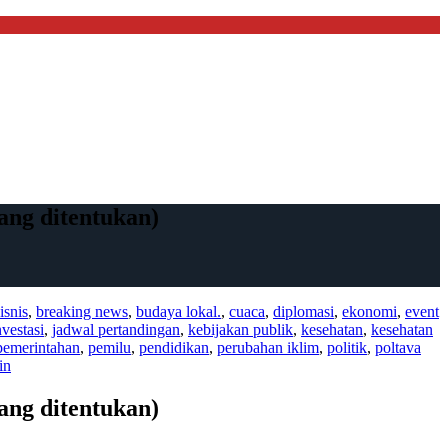
ang ditentukan)
isnis
,
breaking news
,
budaya lokal.
,
cuaca
,
diplomasi
,
ekonomi
,
event
nvestasi
,
jadwal pertandingan
,
kebijakan publik
,
kesehatan
,
kesehatan
pemerintahan
,
pemilu
,
pendidikan
,
perubahan iklim
,
politik
,
poltava
in
ang ditentukan)