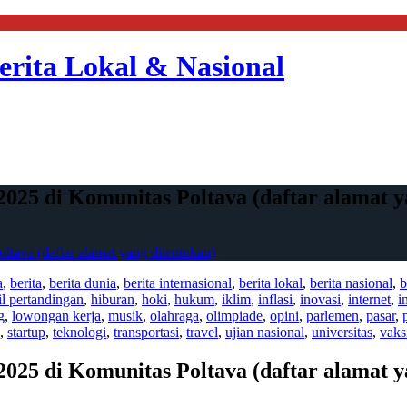
erita Lokal & Nasional
025 di Komunitas Poltava (daftar alamat y
tava (daftar alamat yang ditentukan)
a
,
berita
,
berita dunia
,
berita internasional
,
berita lokal
,
berita nasional
,
b
il pertandingan
,
hiburan
,
hoki
,
hukum
,
iklim
,
inflasi
,
inovasi
,
internet
,
i
g
,
lowongan kerja
,
musik
,
olahraga
,
olimpiade
,
opini
,
parlemen
,
pasar
,
,
startup
,
teknologi
,
transportasi
,
travel
,
ujian nasional
,
universitas
,
vaks
025 di Komunitas Poltava (daftar alamat y