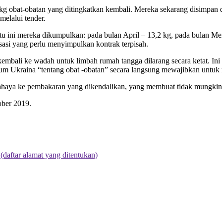
obat-obatan yang ditingkatkan kembali. Mereka sekarang disimpan d
melalui tender.
tu ini mereka dikumpulkan: pada bulan April – 13,2 kg, pada bulan Mei 
sasi yang perlu menyimpulkan kontrak terpisah.
ali ke wadah untuk limbah rumah tangga dilarang secara ketat. Ini b
m Ukraina “tentang obat -obatan” secara langsung mewajibkan untuk
haya ke pembakaran yang dikendalikan, yang membuat tidak mungkin 
ober 2019.
daftar alamat yang ditentukan)