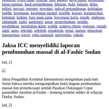
harga pangan
,
hasil pertandingan
,
hiburan
,
hoki
,
hukum
,
iklim
,
inflasi
,
inovasi
,
internet
,
investasi
,
jadwal pertandingan
,
kebijakan
publik
,
kesehatan
,
kesehatan mental
,
konflik
,
konser
,
kremenchug
,
kriminal
,
kuliner
,
kurs mata uang
,
lowongan kerja
,
musik
,
olahraga
,
olimpiade
,
opini
,
parlemen
,
pasar
,
pemerintahan
,
pemilu
,
pendidikan
,
perubahan iklim
,
politik
,
poltava oblast
,
restoran
,
rumah
sakit
,
sains
,
sekolah
,
selebriti
,
sepakbola
,
serial
,
startup
,
teknologi
,
transportasi
,
travel
,
ujian nasional
,
universitas
,
vaksin
Jaksa ICC menyelidiki laporan
pembunuhan massal di al-Fashir Sudan
[ad_1]
Jaksa Pengadilan Kriminal Internasional mengatakan pada hari
Senin bahwa mereka mengumpulkan bukti dugaan pembunuhan
massal dan pemerkosaan setelah Pasukan Dukungan Cepat
paramiliter merebut al-Fashir – benteng terakhir militer di wilayah
Darfur, Sudan.
[ad_2]