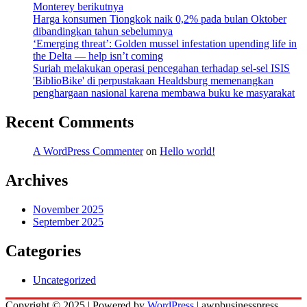
Monterey berikutnya
Harga konsumen Tiongkok naik 0,2% pada bulan Oktober
dibandingkan tahun sebelumnya
‘Emerging threat’: Golden mussel infestation upending life in
the Delta — help isn’t coming
Suriah melakukan operasi pencegahan terhadap sel-sel ISIS
'BiblioBike' di perpustakaan Healdsburg memenangkan
penghargaan nasional karena membawa buku ke masyarakat
Recent Comments
A WordPress Commenter
on
Hello world!
Archives
November 2025
September 2025
Categories
Uncategorized
Copyright © 2025 | Powered by
WordPress
|
awpbusinesspress