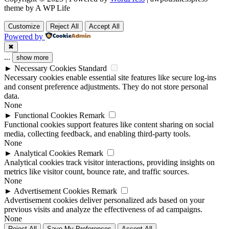
theme by A WP Life
Customize
Reject All
Accept All
Powered by
✖
...
show more
►
Necessary Cookies
Standard
Necessary cookies enable essential site features like secure log-ins
and consent preference adjustments. They do not store personal
data.
None
►
Functional Cookies
Remark
Functional cookies support features like content sharing on social
media, collecting feedback, and enabling third-party tools.
None
►
Analytical Cookies
Remark
Analytical cookies track visitor interactions, providing insights on
metrics like visitor count, bounce rate, and traffic sources.
None
►
Advertisement Cookies
Remark
Advertisement cookies deliver personalized ads based on your
previous visits and analyze the effectiveness of ad campaigns.
None
Reject All
Save My Preferences
Accept All