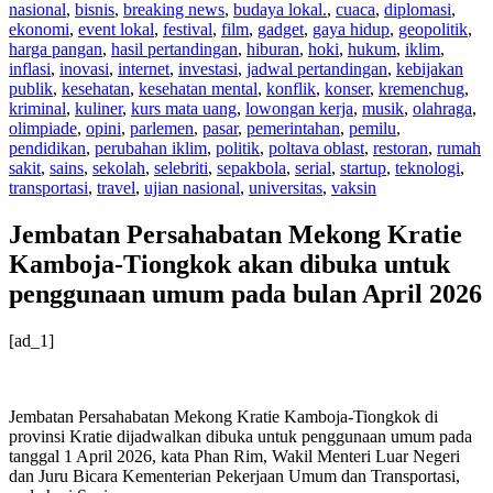
nasional
,
bisnis
,
breaking news
,
budaya lokal.
,
cuaca
,
diplomasi
,
ekonomi
,
event lokal
,
festival
,
film
,
gadget
,
gaya hidup
,
geopolitik
,
harga pangan
,
hasil pertandingan
,
hiburan
,
hoki
,
hukum
,
iklim
,
inflasi
,
inovasi
,
internet
,
investasi
,
jadwal pertandingan
,
kebijakan
publik
,
kesehatan
,
kesehatan mental
,
konflik
,
konser
,
kremenchug
,
kriminal
,
kuliner
,
kurs mata uang
,
lowongan kerja
,
musik
,
olahraga
,
olimpiade
,
opini
,
parlemen
,
pasar
,
pemerintahan
,
pemilu
,
pendidikan
,
perubahan iklim
,
politik
,
poltava oblast
,
restoran
,
rumah
sakit
,
sains
,
sekolah
,
selebriti
,
sepakbola
,
serial
,
startup
,
teknologi
,
transportasi
,
travel
,
ujian nasional
,
universitas
,
vaksin
Jembatan Persahabatan Mekong Kratie
Kamboja-Tiongkok akan dibuka untuk
penggunaan umum pada bulan April 2026
[ad_1]
Jembatan Persahabatan Mekong Kratie Kamboja-Tiongkok di
provinsi Kratie dijadwalkan dibuka untuk penggunaan umum pada
tanggal 1 April 2026, kata Phan Rim, Wakil Menteri Luar Negeri
dan Juru Bicara Kementerian Pekerjaan Umum dan Transportasi,