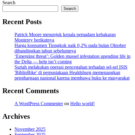
Search
Search
Recent Posts
Patrick Moore menunjuk kepala pemadam kebakaran
Monterey berikutnya
Harga konsumen Tiongkok naik 0,2% pada bulan Oktober
dibandingkan tahun sebelumnya
‘Emerging threat’: Golden mussel infestation upending life in
the Delta — help isn’t coming
Suriah melakukan operasi pencegahan terhadap sel-sel ISIS
'BiblioBike' di perpustakaan Healdsburg memenangkan
penghargaan nasional karena membawa buku ke masyarakat
Recent Comments
A WordPress Commenter
on
Hello world!
Archives
November 2025
September 2025