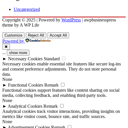
Uncategorized
Copyright © 2025 | Powered by
WordPress
|
awpbusinesspress
theme by A WP Life
Customize
Reject All
Accept All
Powered by
✖
...
show more
►
Necessary Cookies
Standard
Necessary cookies enable essential site features like secure log-ins
and consent preference adjustments. They do not store personal
data.
None
►
Functional Cookies
Remark
Functional cookies support features like content sharing on social
media, collecting feedback, and enabling third-party tools.
None
►
Analytical Cookies
Remark
Analytical cookies track visitor interactions, providing insights on
metrics like visitor count, bounce rate, and traffic sources.
None
►
Advertisement Cookies
Remark