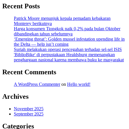
Recent Posts
Patrick Moore menunjuk kepala pemadam kebakaran
Monterey berikutnya
Harga konsumen Tiongkok naik 0,2% pada bulan Oktober
dibandingkan tahun sebelumnya
‘Emerging threat’: Golden mussel infestation upending life in
the Delta — help isn’t coming
Suriah melakukan operasi pencegahan terhadap sel-sel ISIS
'BiblioBike' di perpustakaan Healdsburg memenangkan
penghargaan nasional karena membawa buku ke masyarakat
Recent Comments
A WordPress Commenter
on
Hello world!
Archives
November 2025
September 2025
Categories