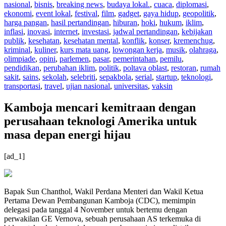
nasional
,
bisnis
,
breaking news
,
budaya lokal.
,
cuaca
,
diplomasi
,
ekonomi
,
event lokal
,
festival
,
film
,
gadget
,
gaya hidup
,
geopolitik
,
harga pangan
,
hasil pertandingan
,
hiburan
,
hoki
,
hukum
,
iklim
,
inflasi
,
inovasi
,
internet
,
investasi
,
jadwal pertandingan
,
kebijakan
publik
,
kesehatan
,
kesehatan mental
,
konflik
,
konser
,
kremenchug
,
kriminal
,
kuliner
,
kurs mata uang
,
lowongan kerja
,
musik
,
olahraga
,
olimpiade
,
opini
,
parlemen
,
pasar
,
pemerintahan
,
pemilu
,
pendidikan
,
perubahan iklim
,
politik
,
poltava oblast
,
restoran
,
rumah
sakit
,
sains
,
sekolah
,
selebriti
,
sepakbola
,
serial
,
startup
,
teknologi
,
transportasi
,
travel
,
ujian nasional
,
universitas
,
vaksin
Kamboja mencari kemitraan dengan
perusahaan teknologi Amerika untuk
masa depan energi hijau
[ad_1]
Bapak Sun Chanthol, Wakil Perdana Menteri dan Wakil Ketua
Pertama Dewan Pembangunan Kamboja (CDC), memimpin
delegasi pada tanggal 4 November untuk bertemu dengan
perwakilan GE Vernova, sebuah perusahaan AS terkemuka di