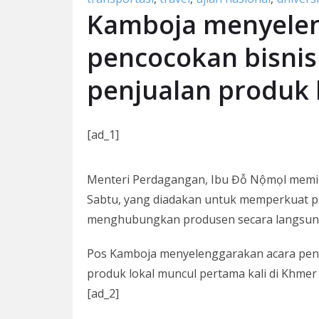
Kamboja menyelen
pencocokan bisni
penjualan produk 
[ad_1]
Menteri Perdagangan, Ibu Đỗ Nộmọl memim
Sabtu, yang diadakan untuk memperkuat p
menghubungkan produsen secara langsung 
Pos Kamboja menyelenggarakan acara pen
produk lokal muncul pertama kali di Khmer
[ad_2]