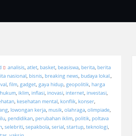
d
analisis
,
atlet
,
basket
,
beasiswa
,
berita
,
berita
ita nasional
,
bisnis
,
breaking news
,
budaya lokal.
,
ival
,
film
,
gadget
,
gaya hidup
,
geopolitik
,
harga
hukum
,
iklim
,
inflasi
,
inovasi
,
internet
,
investasi
,
ehatan
,
kesehatan mental
,
konflik
,
konser
,
uang
,
lowongan kerja
,
musik
,
olahraga
,
olimpiade
,
lu
,
pendidikan
,
perubahan iklim
,
politik
,
poltava
h
,
selebriti
,
sepakbola
,
serial
,
startup
,
teknologi
,
itas
,
vaksin