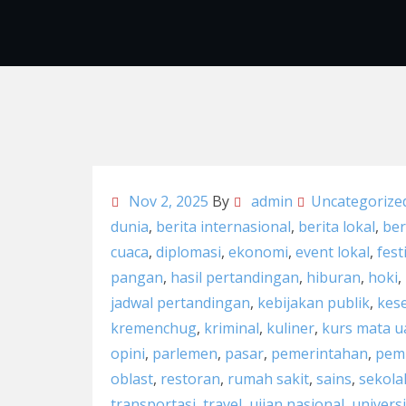
Nov 2, 2025
By
admin
Uncategorize
dunia
,
berita internasional
,
berita lokal
,
ber
cuaca
,
diplomasi
,
ekonomi
,
event lokal
,
fest
pangan
,
hasil pertandingan
,
hiburan
,
hoki
,
jadwal pertandingan
,
kebijakan publik
,
kes
kremenchug
,
kriminal
,
kuliner
,
kurs mata 
opini
,
parlemen
,
pasar
,
pemerintahan
,
pemi
oblast
,
restoran
,
rumah sakit
,
sains
,
sekola
transportasi
,
travel
,
ujian nasional
,
univers