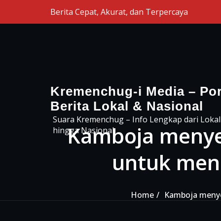
Skip to the content
Berita Cepat, Akurat, dan Terpercaya
Kremenchug-i Media – Por
Berita Lokal & Nasional
Suara Kremenchug – Info Lengkap dari Lokal
Kamboja menye
hingga Nasional
untuk meni
Home
Kamboja menye