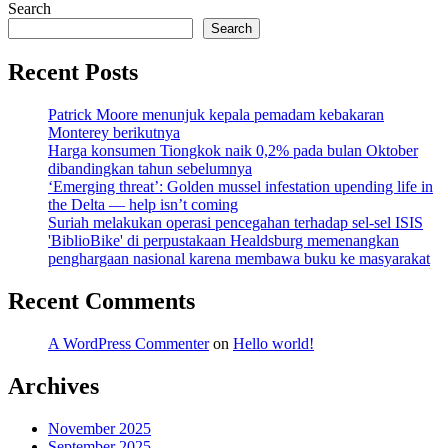
Search
Search
Recent Posts
Patrick Moore menunjuk kepala pemadam kebakaran
Monterey berikutnya
Harga konsumen Tiongkok naik 0,2% pada bulan Oktober
dibandingkan tahun sebelumnya
‘Emerging threat’: Golden mussel infestation upending life in
the Delta — help isn’t coming
Suriah melakukan operasi pencegahan terhadap sel-sel ISIS
'BiblioBike' di perpustakaan Healdsburg memenangkan
penghargaan nasional karena membawa buku ke masyarakat
Recent Comments
A WordPress Commenter
on
Hello world!
Archives
November 2025
September 2025