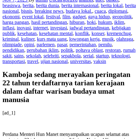
beasiswa
,
berita
,
berita dunia
,
berita internasional
,
berita lokal
,
berita
nasional
,
bisnis
,
breaking news
,
budaya lokal.
,
cuaca
,
diplomasi
,
ekonomi
,
event lokal
,
festival
,
film
,
gadget
,
gaya hidup
,
geopolitik
,
harga pangan
,
hasil pertandingan
,
hiburan
,
hoki
,
hukum
,
iklim
,
inflasi
,
inovasi
,
internet
,
investasi
,
jadwal pertandingan
,
kebijakan
publik
,
kesehatan
,
kesehatan mental
,
konflik
,
konser
,
kremenchug
,
kriminal
,
kuliner
,
kurs mata uang
,
lowongan kerja
,
musik
,
olahraga
,
olimpiade
,
opini
,
parlemen
,
pasar
,
pemerintahan
,
pemilu
,
pendidikan
,
perubahan iklim
,
politik
,
poltava oblast
,
restoran
,
rumah
sakit
,
sains
,
sekolah
,
selebriti
,
sepakbola
,
serial
,
startup
,
teknologi
,
transportasi
,
travel
,
ujian nasional
,
universitas
,
vaksin
Kamboja sedang merayakan peringatan
22 tahun terdaftarnya tarian kerajaan
dalam daftar warisan budaya umat
manusia
[ad_1]
Perdana Menteri Hun Manet menyampaikan ucapan selamat atas