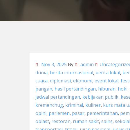
Nov 3, 2025
By
admin
Uncategorize
dunia
,
berita internasional
,
berita lokal
,
ber
cuaca
,
diplomasi
,
ekonomi
,
event lokal
,
fest
pangan
,
hasil pertandingan
,
hiburan
,
hoki
,
jadwal pertandingan
,
kebijakan publik
,
kes
kremenchug
,
kriminal
,
kuliner
,
kurs mata 
opini
,
parlemen
,
pasar
,
pemerintahan
,
pemi
oblast
,
restoran
,
rumah sakit
,
sains
,
sekola
transportasi
,
travel
,
ujian nasional
,
univers