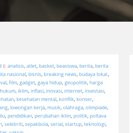
d
analisis
,
atlet
,
basket
,
beasiswa
,
berita
,
berita
ita nasional
,
bisnis
,
breaking news
,
budaya lokal.
,
ival
,
film
,
gadget
,
gaya hidup
,
geopolitik
,
harga
hukum
,
iklim
,
inflasi
,
inovasi
,
internet
,
investasi
,
ehatan
,
kesehatan mental
,
konflik
,
konser
,
uang
,
lowongan kerja
,
musik
,
olahraga
,
olimpiade
,
lu
,
pendidikan
,
perubahan iklim
,
politik
,
poltava
h
,
selebriti
,
sepakbola
,
serial
,
startup
,
teknologi
,
itas
,
vaksin