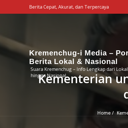
Skip to the content
Berita Cepat, Akurat, dan Terpercaya
Kremenchug-i Media – Por
Berita Lokal & Nasional
Suara Kremenchug – Info Lengkap dari Lokal
Kementerian un
hingga Nasional
Home
Keme