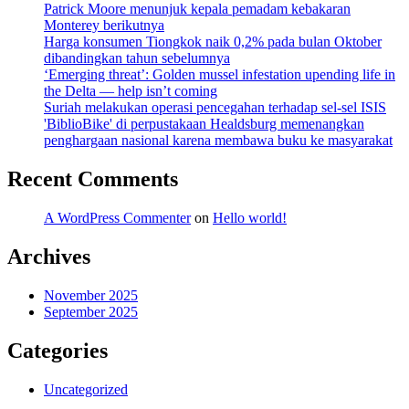
Patrick Moore menunjuk kepala pemadam kebakaran
Monterey berikutnya
Harga konsumen Tiongkok naik 0,2% pada bulan Oktober
dibandingkan tahun sebelumnya
‘Emerging threat’: Golden mussel infestation upending life in
the Delta — help isn’t coming
Suriah melakukan operasi pencegahan terhadap sel-sel ISIS
'BiblioBike' di perpustakaan Healdsburg memenangkan
penghargaan nasional karena membawa buku ke masyarakat
Recent Comments
A WordPress Commenter
on
Hello world!
Archives
November 2025
September 2025
Categories
Uncategorized