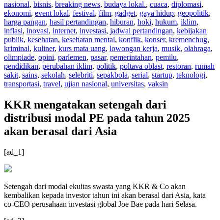
nasional
,
bisnis
,
breaking news
,
budaya lokal.
,
cuaca
,
diplomasi
,
ekonomi
,
event lokal
,
festival
,
film
,
gadget
,
gaya hidup
,
geopolitik
,
harga pangan
,
hasil pertandingan
,
hiburan
,
hoki
,
hukum
,
iklim
,
inflasi
,
inovasi
,
internet
,
investasi
,
jadwal pertandingan
,
kebijakan
publik
,
kesehatan
,
kesehatan mental
,
konflik
,
konser
,
kremenchug
,
kriminal
,
kuliner
,
kurs mata uang
,
lowongan kerja
,
musik
,
olahraga
,
olimpiade
,
opini
,
parlemen
,
pasar
,
pemerintahan
,
pemilu
,
pendidikan
,
perubahan iklim
,
politik
,
poltava oblast
,
restoran
,
rumah
sakit
,
sains
,
sekolah
,
selebriti
,
sepakbola
,
serial
,
startup
,
teknologi
,
transportasi
,
travel
,
ujian nasional
,
universitas
,
vaksin
KKR mengatakan setengah dari
distribusi modal PE pada tahun 2025
akan berasal dari Asia
[ad_1]
Setengah dari modal ekuitas swasta yang KKR & Co akan
kembalikan kepada investor tahun ini akan berasal dari Asia, kata
co-CEO perusahaan investasi global Joe Bae pada hari Selasa.