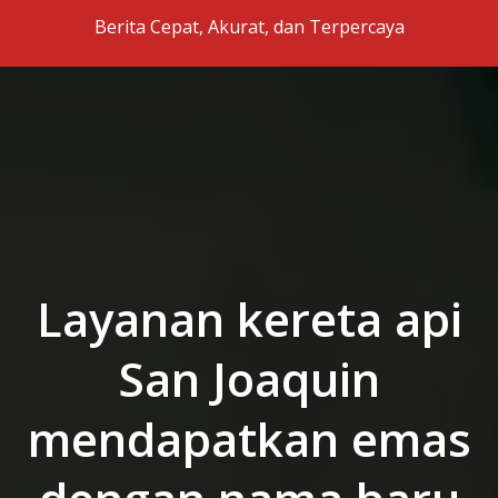
Skip to the content
Berita Cepat, Akurat, dan Terpercaya
Layanan kereta api
San Joaquin
mendapatkan emas