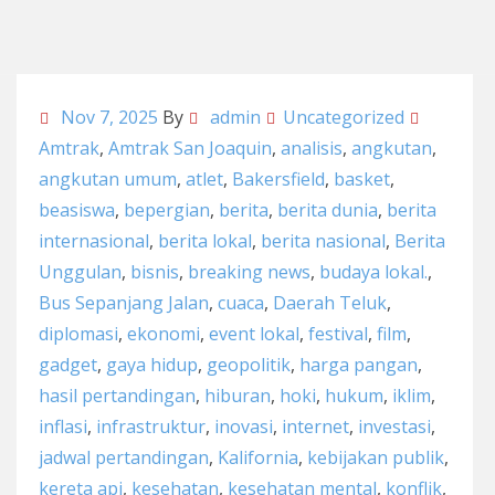
Nov 7, 2025
By
admin
Uncategorized
Amtrak
,
Amtrak San Joaquin
,
analisis
,
angkutan
,
angkutan umum
,
atlet
,
Bakersfield
,
basket
,
beasiswa
,
bepergian
,
berita
,
berita dunia
,
berita
internasional
,
berita lokal
,
berita nasional
,
Berita
Unggulan
,
bisnis
,
breaking news
,
budaya lokal.
,
Bus Sepanjang Jalan
,
cuaca
,
Daerah Teluk
,
diplomasi
,
ekonomi
,
event lokal
,
festival
,
film
,
gadget
,
gaya hidup
,
geopolitik
,
harga pangan
,
hasil pertandingan
,
hiburan
,
hoki
,
hukum
,
iklim
,
inflasi
,
infrastruktur
,
inovasi
,
internet
,
investasi
,
jadwal pertandingan
,
Kalifornia
,
kebijakan publik
,
kereta api
,
kesehatan
,
kesehatan mental
,
konflik
,