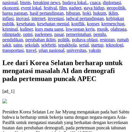
nasional
,
bisnis
,
breaking news
,
budaya lokal.
,
cuaca
,
diplomasi
,
ekonomi
,
event lokal
,
festival
,
film
,
gadget
,
gaya hidup
,
geopolitik
,
harga pangan
,
hasil pertandingan
,
hiburan
,
hoki
,
hukum
,
iklim
,
inflasi
,
inovasi
,
internet
,
investasi
,
jadwal pertandingan
,
kebijakan
publik
,
kesehatan
,
kesehatan mental
,
konflik
,
konser
,
kremenchug
,
kriminal
,
kuliner
,
kurs mata uang
,
lowongan kerja
,
musik
,
olahraga
,
olimpiade
,
opini
,
parlemen
,
pasar
,
pemerintahan
,
pemilu
,
pendidikan
,
perubahan iklim
,
politik
,
poltava oblast
,
restoran
,
rumah
sakit
,
sains
,
sekolah
,
selebriti
,
sepakbola
,
serial
,
startup
,
teknologi
,
transportasi
,
travel
,
ujian nasional
,
universitas
,
vaksin
Lee dari Korea Selatan berharap untuk
mengatasi masalah AI dan demografi
pada pertemuan puncak APEC
[ad_1]
Presiden Korea Selatan Lee Jae Myung mengatakan pada hari Sabtu
bahwa ia berharap untuk bekerja sama dengan negara-negara Asia-
Pasifik untuk mengatasi masalah yang berkaitan dengan kecerdasan
buatan dan perubahan demografi, pada pertemuan puncak tahunan