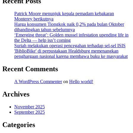
Recent Posts
Patrick Moore menunjuk kepala pemadam kebakaran
Monterey berikutnya
Harga konsumen Tiongkok naik 0,2% pada bulan Oktober
dibandingkan tahun sebelumnya
‘Emerging threat’: Golden mussel infestation upending life in
the Delta — help isn’t coming
Suriah melakukan operasi pencegahan terhadap sel-sel ISIS
'BiblioBike' di perpustakaan Healdsburg memenangkan
penghargaan nasional karena membawa buku ke masyarakat
Recent Comments
A WordPress Commenter
on
Hello world!
Archives
November 2025
September 2025
Categories