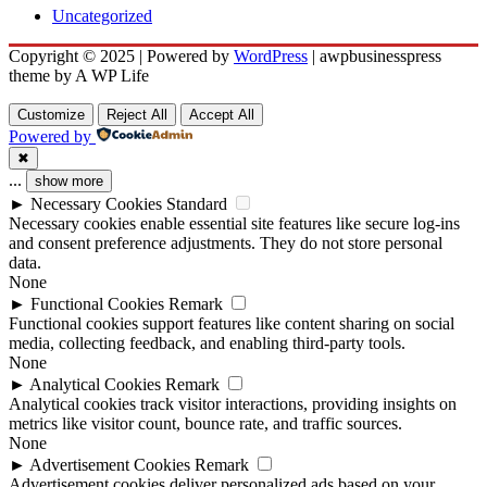
Uncategorized
Copyright © 2025 | Powered by
WordPress
|
awpbusinesspress
theme by A WP Life
Customize
Reject All
Accept All
Powered by
✖
...
show more
►
Necessary Cookies
Standard
Necessary cookies enable essential site features like secure log-ins
and consent preference adjustments. They do not store personal
data.
None
►
Functional Cookies
Remark
Functional cookies support features like content sharing on social
media, collecting feedback, and enabling third-party tools.
None
►
Analytical Cookies
Remark
Analytical cookies track visitor interactions, providing insights on
metrics like visitor count, bounce rate, and traffic sources.
None
►
Advertisement Cookies
Remark
Advertisement cookies deliver personalized ads based on your