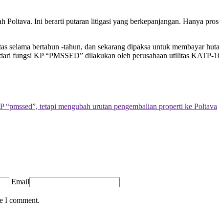
ah Poltava. Ini berarti putaran litigasi yang berkepanjangan. Hanya pr
tilitas selama bertahun -tahun, dan sekarang dipaksa untuk membayar h
ian dari fungsi KP “PMSSED” dilakukan oleh perusahaan utilitas KATP-1
pmssed”, tetapi mengubah urutan pengembalian properti ke Poltava
Email
me I comment.