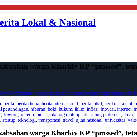
erita Lokal & Nasional
absahan warga Kharkiv KP “pmssed”, teta
v KP “pmssed”, tetapi mengubah urutan pengembalian properti ke P
a
,
berita
,
berita dunia
,
berita internasional
,
berita lokal
,
berita nasional
,
b
il pertandingan
,
hiburan
,
hoki
,
hukum
,
iklim
,
inflasi
,
inovasi
,
internet
,
i
g
,
lowongan kerja
,
musik
,
olahraga
,
olimpiade
,
opini
,
parlemen
,
pasar
,
,
startup
,
teknologi
,
transportasi
,
travel
,
ujian nasional
,
universitas
,
vaks
absahan warga Kharkiv KP “pmssed”, teta