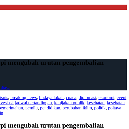
pi mengubah urutan pengembalian
oltava
isnis
,
breaking news
,
budaya lokal.
,
cuaca
,
diplomasi
,
ekonomi
,
event
nvestasi
,
jadwal pertandingan
,
kebijakan publik
,
kesehatan
,
kesehatan
pemerintahan
,
pemilu
,
pendidikan
,
perubahan iklim
,
politik
,
poltava
in
pi mengubah urutan pengembalian