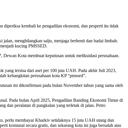
periksa kembali ke pengadilan ekonomi, dan properti itu tidak
i jalan, menghilangkan salju, menjaga berhenti dan badai limbah.
s menjadi kucing PMSSED.
7, Dewan Kota membuat keputusan untuk melikuidasi perusahaan.
 yang tersisa dari aset per 100 juta UAH. Pada akhir Juli 2023,
alah kebangkitan perusahaan kota KP “pmssed”.
tusan ini dikonfirmasi pada bulan November tahun yang sama oleh
unal. Pada bulan April 2025, Pengadilan Banding Ekonomi Timur di
an peralatan di pangkalan yang terletak di jalan. Petro
n, perlu membayar Kharkiv setidaknya 15 juta UAH utang dan
i komunal secara gratis, dan sekarang kota ini juga bersalah atas