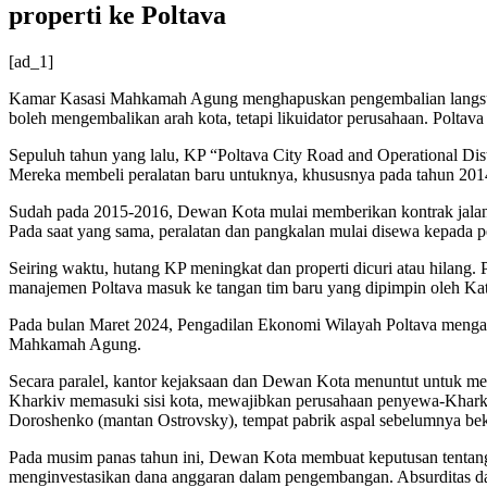
properti ke Poltava
[ad_1]
Kamar Kasasi Mahkamah Agung menghapuskan pengembalian langsung 
boleh mengembalikan arah kota, tetapi likuidator perusahaan. Polta
Sepuluh tahun yang lalu, KP “Poltava City Road and Operational Dist
Mereka membeli peralatan baru untuknya, khususnya pada tahun 20
Sudah pada 2015-2016, Dewan Kota mulai memberikan kontrak jalan
Pada saat yang sama, peralatan dan pangkalan mulai disewa kepada 
Seiring waktu, hutang KP meningkat dan properti dicuri atau hilang.
manajemen Poltava masuk ke tangan tim baru yang dipimpin oleh Ka
Pada bulan Maret 2024, Pengadilan Ekonomi Wilayah Poltava menga
Mahkamah Agung.
Secara paralel, kantor kejaksaan dan Dewan Kota menuntut untuk me
Kharkiv memasuki sisi kota, mewajibkan perusahaan penyewa-Kharkiv
Doroshenko (mantan Ostrovsky), tempat pabrik aspal sebelumnya bek
Pada musim panas tahun ini, Dewan Kota membuat keputusan tentan
menginvestasikan dana anggaran dalam pengembangan. Absurditas dari 