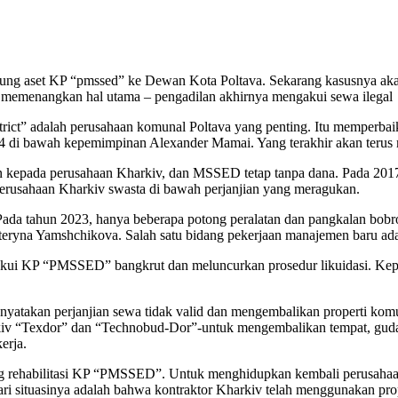
aset KP “pmssed” ke Dewan Kota Poltava. Sekarang kasusnya akan di
va memenangkan hal utama – pengadilan akhirnya mengakui sewa ilegal
rict” adalah perusahaan komunal Poltava yang penting. Itu memperbaik
14 di bawah kepemimpinan Alexander Mamai. Yang terakhir akan teru
 kepada perusahaan Kharkiv, dan MSSED tetap tanpa dana. Pada 201
perusahaan Kharkiv swasta di bawah perjanjian yang meragukan.
 Pada tahun 2023, hanya beberapa potong peralatan dan pangkalan bobrok
teryna Yamshchikova. Salah satu bidang pekerjaan manajemen baru ad
kui KP “PMSSED” bangkrut dan meluncurkan prosedur likuidasi. Kepu
nyatakan perjanjian sewa tidak valid dan mengembalikan properti kom
 “Texdor” dan “Technobud-Dor”-untuk mengembalikan tempat, gudang d
erja.
g rehabilitasi KP “PMSSED”. Untuk menghidupkan kembali perusahaa
situasinya adalah bahwa kontraktor Kharkiv telah menggunakan propert