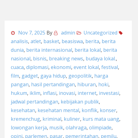
Nov 7, 2025
By
admin
Uncategorized
analisis
,
atlet
,
basket
,
beasiswa
,
berita
,
berita
dunia
,
berita internasional
,
berita lokal
,
berita
nasional
,
bisnis
,
breaking news
,
budaya lokal.
,
cuaca
,
diplomasi
,
ekonomi
,
event lokal
,
festival
,
film
,
gadget
,
gaya hidup
,
geopolitik
,
harga
pangan
,
hasil pertandingan
,
hiburan
,
hoki
,
hukum
,
iklim
,
inflasi
,
inovasi
,
internet
,
investasi
,
jadwal pertandingan
,
kebijakan publik
,
kesehatan
,
kesehatan mental
,
konflik
,
konser
,
kremenchug
,
kriminal
,
kuliner
,
kurs mata uang
,
lowongan kerja
,
musik
,
olahraga
,
olimpiade
,
opini
,
parlemen
,
pasar
,
pemerintahan
,
pemilu
,