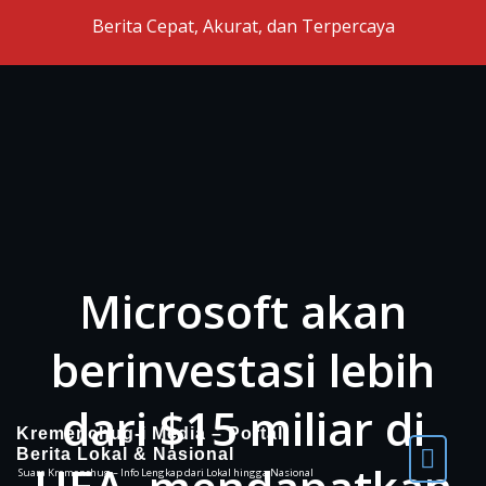
Skip to the content
Berita Cepat, Akurat, dan Terpercaya
Microsoft akan
berinvestasi lebih
dari $15 miliar di
Kremenchug-i Media – Portal
Berita Lokal & Nasional
Suara Kremenchug – Info Lengkap dari Lokal hingga Nasional