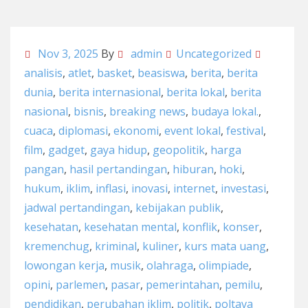
Nov 3, 2025
By
admin
Uncategorized
analisis
,
atlet
,
basket
,
beasiswa
,
berita
,
berita
dunia
,
berita internasional
,
berita lokal
,
berita
nasional
,
bisnis
,
breaking news
,
budaya lokal.
,
cuaca
,
diplomasi
,
ekonomi
,
event lokal
,
festival
,
film
,
gadget
,
gaya hidup
,
geopolitik
,
harga
pangan
,
hasil pertandingan
,
hiburan
,
hoki
,
hukum
,
iklim
,
inflasi
,
inovasi
,
internet
,
investasi
,
jadwal pertandingan
,
kebijakan publik
,
kesehatan
,
kesehatan mental
,
konflik
,
konser
,
kremenchug
,
kriminal
,
kuliner
,
kurs mata uang
,
lowongan kerja
,
musik
,
olahraga
,
olimpiade
,
opini
,
parlemen
,
pasar
,
pemerintahan
,
pemilu
,
pendidikan
,
perubahan iklim
,
politik
,
poltava