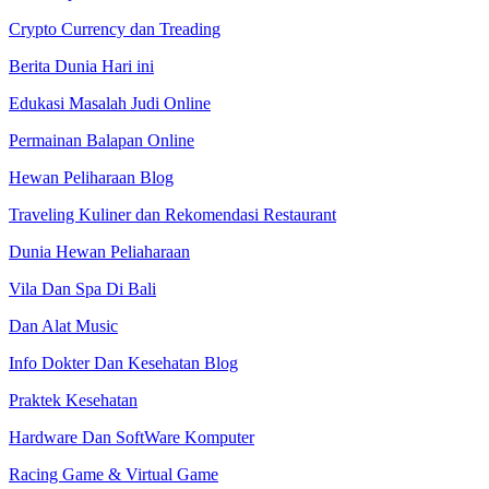
Crypto Currency dan Treading
Berita Dunia Hari ini
Edukasi Masalah Judi Online
Permainan Balapan Online
Hewan Peliharaan Blog
Traveling Kuliner dan Rekomendasi Restaurant
Dunia Hewan Peliaharaan
Vila Dan Spa Di Bali
Dan Alat Music
Info Dokter Dan Kesehatan Blog
Praktek Kesehatan
Hardware Dan SoftWare Komputer
Racing Game & Virtual Game