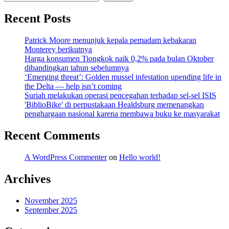
Recent Posts
Patrick Moore menunjuk kepala pemadam kebakaran
Monterey berikutnya
Harga konsumen Tiongkok naik 0,2% pada bulan Oktober
dibandingkan tahun sebelumnya
‘Emerging threat’: Golden mussel infestation upending life in
the Delta — help isn’t coming
Suriah melakukan operasi pencegahan terhadap sel-sel ISIS
'BiblioBike' di perpustakaan Healdsburg memenangkan
penghargaan nasional karena membawa buku ke masyarakat
Recent Comments
A WordPress Commenter
on
Hello world!
Archives
November 2025
September 2025