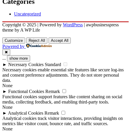
Categories
Uncategorized
Copyright © 2025 | Powered by
WordPress
|
awpbusinesspress
theme by A WP Life
Customize
Reject All
Accept All
Powered by
✖
...
show more
►
Necessary Cookies
Standard
Necessary cookies enable essential site features like secure log-ins
and consent preference adjustments. They do not store personal
data.
None
►
Functional Cookies
Remark
Functional cookies support features like content sharing on social
media, collecting feedback, and enabling third-party tools.
None
►
Analytical Cookies
Remark
Analytical cookies track visitor interactions, providing insights on
metrics like visitor count, bounce rate, and traffic sources.
None