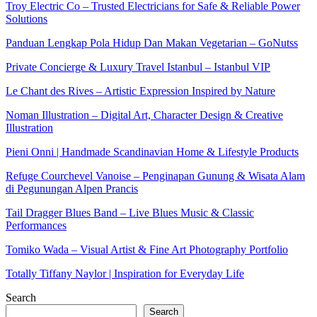
Troy Electric Co – Trusted Electricians for Safe & Reliable Power
Solutions
Panduan Lengkap Pola Hidup Dan Makan Vegetarian – GoNutss
Private Concierge & Luxury Travel Istanbul – Istanbul VIP
Le Chant des Rives – Artistic Expression Inspired by Nature
Noman Illustration – Digital Art, Character Design & Creative
Illustration
Pieni Onni | Handmade Scandinavian Home & Lifestyle Products
Refuge Courchevel Vanoise – Penginapan Gunung & Wisata Alam
di Pegunungan Alpen Prancis
Tail Dragger Blues Band – Live Blues Music & Classic
Performances
Tomiko Wada – Visual Artist & Fine Art Photography Portfolio
Totally Tiffany Naylor | Inspiration for Everyday Life
Search
Search