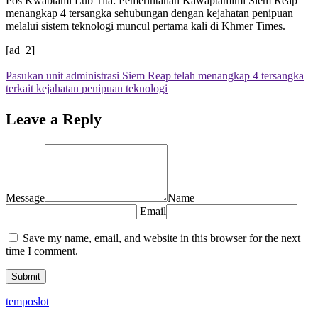
Pos Kwabtāmi Lub Tita: Pemerintahan Kāwaptāmīmi Siem Reap
menangkap 4 tersangka sehubungan dengan kejahatan penipuan
melalui sistem teknologi muncul pertama kali di Khmer Times.
[ad_2]
Pasukan unit administrasi Siem Reap telah menangkap 4 tersangka
terkait kejahatan penipuan teknologi
Leave a Reply
Message
Name
Email
Save my name, email, and website in this browser for the next
time I comment.
temposlot