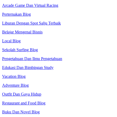
Arcade Game Dan Virtual Racing
Perternakan Blog
Liburan Dengan Spot Salju Terbaik
Belajar Mengenal Bisnis
Local Blog
Sekolah Surfing Blog
Pengetahuan Dan Ilmu Pengetahuan
Edukasi Dan Bimbingan Study
Vacation Blog
Adventure Blog
Outfit Dan Gaya Hidup
Restaurant and Food Blog
Buku Dan Novel Blog