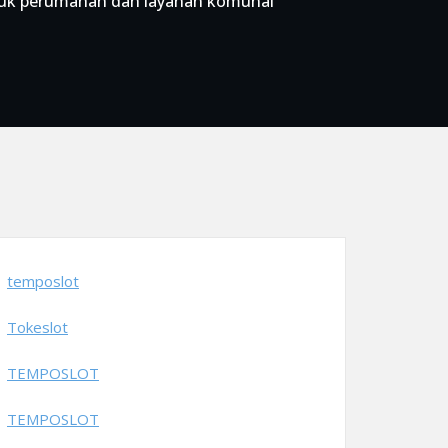
ntuk perumahan dan layanan komunal
temposlot
Tokeslot
TEMPOSLOT
TEMPOSLOT