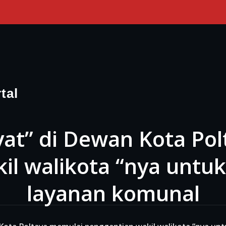
tal
yat” di Dewan Kota Po
il walikota “nya unt
layanan komunal