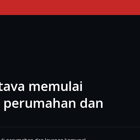
Primary Menu
ltava memulai
uk perumahan dan