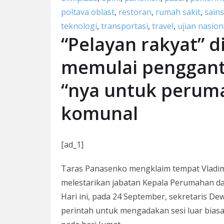
poltava oblast
,
restoran
,
rumah sakit
,
sains
teknologi
,
transportasi
,
travel
,
ujian nasion
“Pelayan rakyat” d
memulai pengganti
“nya untuk perum
komunal
[ad_1]
Taras Panasenko mengklaim tempat Vladimi
melestarikan jabatan Kepala Perumahan 
Hari ini, pada 24 September, sekretaris 
perintah untuk mengadakan sesi luar bias