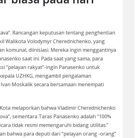
tava”. Rancangan keputusan tentang penghentian
il Walikota Volodymyr Cherednichenko, yang
n komunal, diinisiasi. Mereka ingin menggantinya
asenko saat ini. Pada saat yang sama, para
i “pelayan rakyat”-ingin Panasenko untuk
n kepala UZHKG, mengambil pengalaman
r Ivan Moskalik secara bersamaan menempati
n Kota melaporkan bahwa Vladimir Cherednichenko
kova”, sementara Taras Panasenko adalah “100%
ecara tidak resmi memengaruhi bidang utilitas.”
an bahwa para deputi dari “pelayan orang -orang”