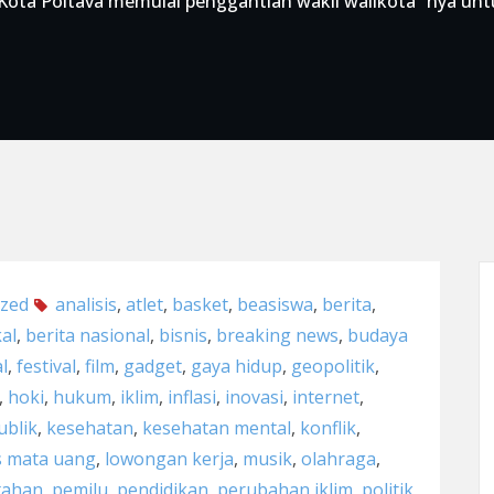
 Kota Poltava memulai penggantian wakil walikota “nya u
ized
analisis
,
atlet
,
basket
,
beasiswa
,
berita
,
kal
,
berita nasional
,
bisnis
,
breaking news
,
budaya
l
,
festival
,
film
,
gadget
,
gaya hidup
,
geopolitik
,
,
hoki
,
hukum
,
iklim
,
inflasi
,
inovasi
,
internet
,
ublik
,
kesehatan
,
kesehatan mental
,
konflik
,
s mata uang
,
lowongan kerja
,
musik
,
olahraga
,
tahan
,
pemilu
,
pendidikan
,
perubahan iklim
,
politik
,