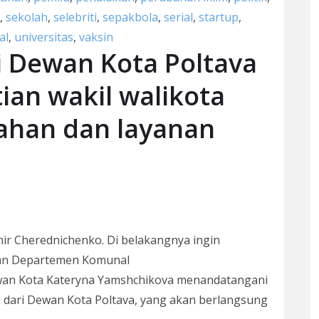
,
sekolah
,
selebriti
,
sepakbola
,
serial
,
startup
,
al
,
universitas
,
vaksin
i Dewan Kota Poltava
an wakil walikota
ahan dan layanan
r Cherednichenko. Di belakangnya ingin
dan Departemen Komunal
Dewan Kota Kateryna Yamshchikova menandatangani
a dari Dewan Kota Poltava, yang akan berlangsung