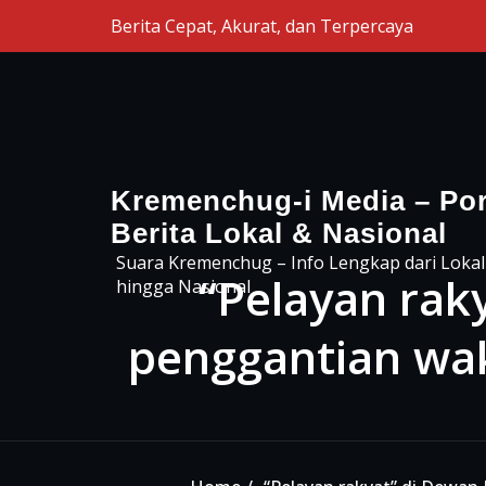
Skip to the content
Berita Cepat, Akurat, dan Terpercaya
Kremenchug-i Media – Por
Berita Lokal & Nasional
Suara Kremenchug – Info Lengkap dari Lokal
“Pelayan rak
hingga Nasional
penggantian wak