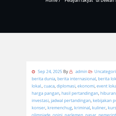
Home
“Pelayan rakyat” di Dewan
Sep 24, 2025
By
admin
Uncategor
berita dunia
,
berita internasional
,
berita lo
lokal.
,
cuaca
,
diplomasi
,
ekonomi
,
event loka
harga pangan
,
hasil pertandingan
,
hiburan
investasi
,
jadwal pertandingan
,
kebijakan p
konser
,
kremenchug
,
kriminal
,
kuliner
,
kur
olimpiade
,
opini
,
parlemen
,
pasar
,
pemerin